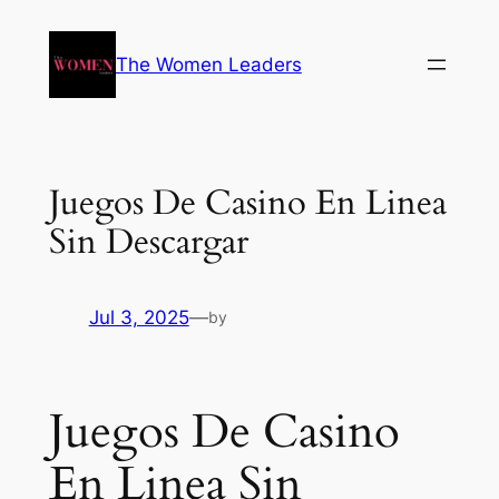
The Women Leaders
Juegos De Casino En Linea
Sin Descargar
Jul 3, 2025
—
by
Juegos De Casino
En Linea Sin