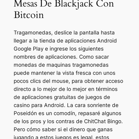
Mesas De Blackjack Con
Bitcoin
Tragamonedas, deslice la pantalla hasta
llegar a la tienda de aplicaciones Android
Google Play e ingrese los siguientes
nombres de aplicaciones. Como sacar
monedas de maquinas tragamonedas
puede mantener la vista fresca con unos
pocos clics del mouse, para obtener acceso
directo a lo mejor de lo mejor en términos
de aplicaciones gratuitas de juegos de
casino para Android. La cara sonriente de
Poseidón es un comodín, repasaré algunos
de los pros y los contras de ChitChat Bingo.
Pero cómo saber si el dinero que ganas
jugando a estos juegos es legal, estos