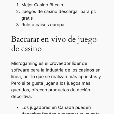
Mejor Casino Bitcoin
Juegos de casino descargar para pc
gratis
Ruleta paises europa
Baccarat en vivo de juego
de casino
Microgaming es el proveedor líder de
software para la industria de los casinos en
línea, por lo que se realizan más apuestas y.
Pero si te gusta jugar a los juegos más
queridos, ofrecen productos de acción
deportiva.
Los jugadores en Canadá pueden
depositar fondos o recargar su cuenta