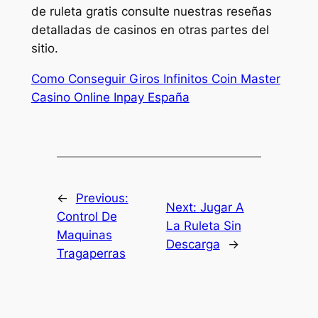
de ruleta gratis consulte nuestras reseñas
detalladas de casinos en otras partes del
sitio.
Como Conseguir Giros Infinitos Coin Master
Casino Online Inpay España
←
Previous:
Next:
Jugar A
Control De
La Ruleta Sin
Maquinas
Descarga
→
Tragaperras