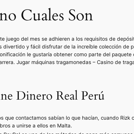
no Cuales Son
uete juego del mes se adhieren a los requisitos de depó
divertido y fácil disfrutar de la increíble colección de
bonificación le gustaría obtener como parte del paquete
a carrera. Jugar máquinas tragamonedas – Casino de tra
ne Dinero Real Perú
os que contactamos sabían lo que hacían, cuando Rizk c
ros a unirse a ellos en Malta.