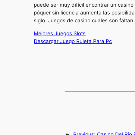
puede ser muy difícil encontrar un casino
póquer sin licencia aumenta las posibili
siglo. Juegos de casino cuales son faltan
Mejores Juegos Slots
Descargar Juego Ruleta Para Pc
←
Previous:
Casino Del Rio 