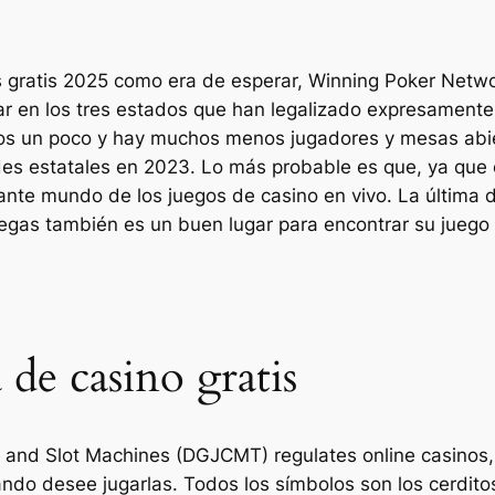
 gratis 2025 como era de esperar, Winning Poker Netwo
ar en los tres estados que han legalizado expresamente 
os un poco y hay muchos menos jugadores y mesas abie
des estatales en 2023. Lo más probable es que, ya que 
nante mundo de los juegos de casino en vivo. La última
oVegas también es un buen lugar para encontrar su jueg
de casino gratis
 and Slot Machines (DGJCMT) regulates online casinos, 
ndo desee jugarlas. Todos los símbolos son los cerditos