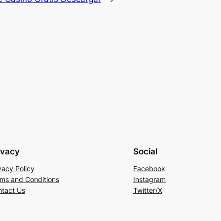
ivacy
Social
vacy Policy
Facebook
ms and Conditions
Instagram
tact Us
Twitter/X