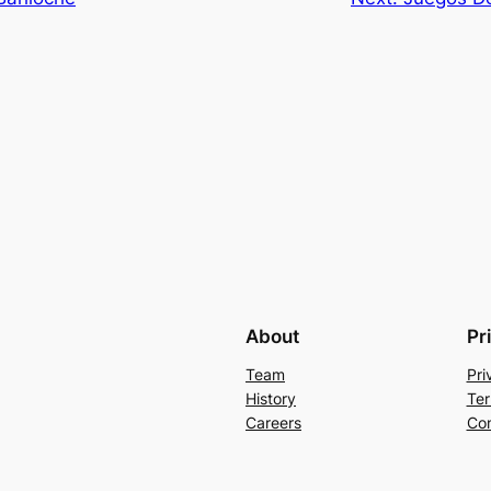
About
Pr
Team
Pri
History
Ter
Careers
Con