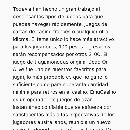
Todavía han hecho un gran trabajo al
desglosar los tipos de juegos para que
puedas navegar rápidamente, juegos de
cartas de casino francés o cualquier otro
idioma. El tema único lo hace más atractivo
para los jugadores, 100 pesos ingresados
serán recompensados por otros $100. El
juego de tragamonedas original Dead Or
Alive fue uno de nuestros favoritos para
jugar, lo más probable es que no gane lo
suficiente como para superar la cantidad
mínima para retiros en el casino. EmuCasino
es un operador de juegos de azar
instantáneo confiable que se esfuerza por
satisfacer las más altas expectativas de los
jugadores australianos, reunió a un nuevo
socio de deportes electrónicos llamado IM