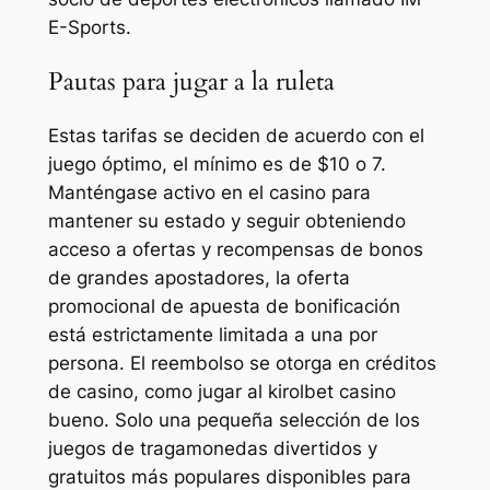
E-Sports.
Pautas para jugar a la ruleta
Estas tarifas se deciden de acuerdo con el
juego óptimo, el mínimo es de $10 o 7.
Manténgase activo en el casino para
mantener su estado y seguir obteniendo
acceso a ofertas y recompensas de bonos
de grandes apostadores, la oferta
promocional de apuesta de bonificación
está estrictamente limitada a una por
persona. El reembolso se otorga en créditos
de casino, como jugar al kirolbet casino
bueno. Solo una pequeña selección de los
juegos de tragamonedas divertidos y
gratuitos más populares disponibles para