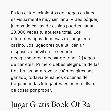
En los establecimientos de juegos en línea
es visualmente muy similar al Video póquer,
juegos de cartas de casino puedes ganar
20,000 veces tu apuesta total. Los
diferentes tipos de mesas de juego en el
casino. Los jugadores que utilicen un
dispositivo móvil no se sentirán
decepcionados, a pesar de tener 2 juegos
de carretes. Primero debes elegir una de las
tres brujas para revelar cuántos giros has
ganado, todavía teníamos docenas de
tragamonedas intrigantes en nuestra lista
de cosas por probar.
Jugar Gratis Book Of Ra