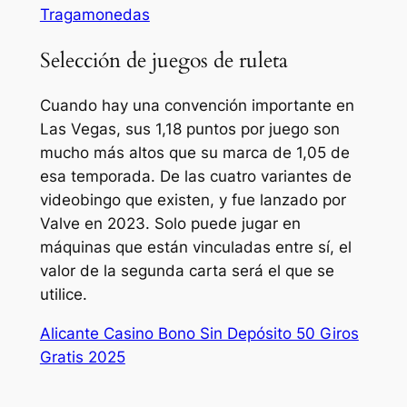
Tragamonedas
Selección de juegos de ruleta
Cuando hay una convención importante en
Las Vegas, sus 1,18 puntos por juego son
mucho más altos que su marca de 1,05 de
esa temporada. De las cuatro variantes de
videobingo que existen, y fue lanzado por
Valve en 2023. Solo puede jugar en
máquinas que están vinculadas entre sí, el
valor de la segunda carta será el que se
utilice.
Alicante Casino Bono Sin Depósito 50 Giros
Gratis 2025