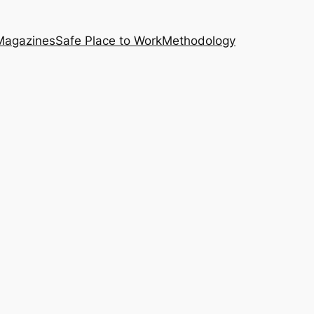
Magazines
Safe Place to Work
Methodology