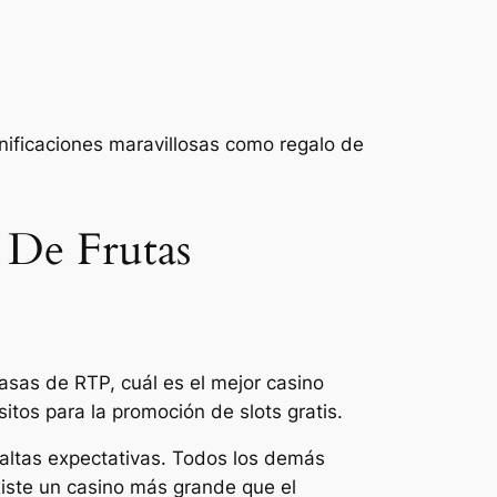
nificaciones maravillosas como regalo de
De Frutas
tasas de RTP, cuál es el mejor casino
sitos para la promoción de slots gratis.
 altas expectativas. Todos los demás
xiste un casino más grande que el