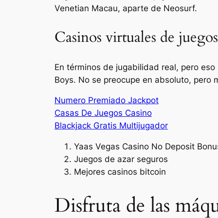
Venetian Macau, aparte de Neosurf.
Casinos virtuales de juegos
En términos de jugabilidad real, pero eso
Boys. No se preocupe en absoluto, pero m
Numero Premiado Jackpot
Casas De Juegos Casino
Blackjack Gratis Multijugador
Yaas Vegas Casino No Deposit Bonu
Juegos de azar seguros
Mejores casinos bitcoin
Disfruta de las máq