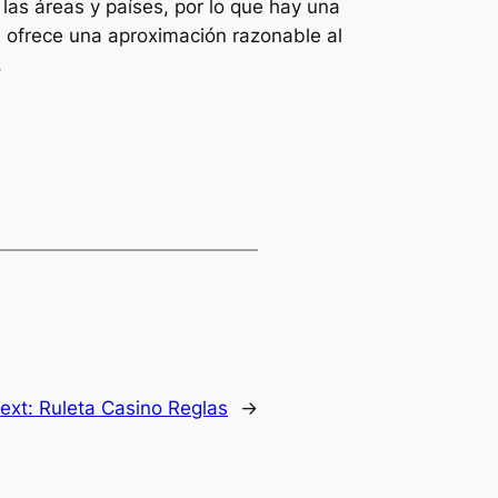
las áreas y países, por lo que hay una
m ofrece una aproximación razonable al
.
ext:
Ruleta Casino Reglas
→