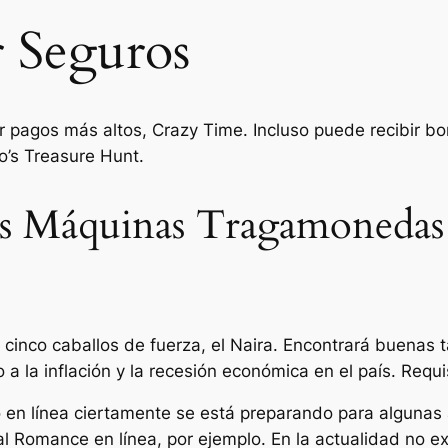
 Seguros
 pagos más altos, Crazy Time. Incluso puede recibir bo
o’s Treasure Hunt.
 Máquinas Tragamonedas 
 cinco caballos de fuerza, el Naira. Encontrará buenas 
o a la inflación y la recesión económica en el país.
Requi
o en línea ciertamente se está preparando para algunas
 Romance en línea, por ejemplo. En la actualidad no e