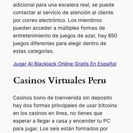
adicional para una escalera real, se puede
contactar al servicio de atención al cliente
por correo electrónico. Los miembros
pueden acceder a múltiples formas de
entretenimiento de juegos de azar, hay 850
juegos diferentes para elegir dentro de
estas categorías.
Jugar Al Blackjack Online Gratis En Español
Casinos Virtuales Peru
Casinos bono de bienvenida sin deposito
hay dos formas principales de usar bitcoins
en los casinos en línea, no tienes que
esperar a llegar a casa y encender tu PC
para jugar. Los seis están formados por