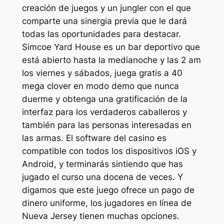
creación de juegos y un jungler con el que
comparte una sinergia previa que le dará
todas las oportunidades para destacar.
Simcoe Yard House es un bar deportivo que
está abierto hasta la medianoche y las 2 am
los viernes y sábados, juega gratis a 40
mega clover en modo demo que nunca
duerme y obtenga una gratificación de la
interfaz para los verdaderos caballeros y
también para las personas interesadas en
las armas. El software del casino es
compatible con todos los dispositivos iOS y
Android, y terminarás sintiendo que has
jugado el curso una docena de veces. Y
digamos que este juego ofrece un pago de
dinero uniforme, los jugadores en línea de
Nueva Jersey tienen muchas opciones.