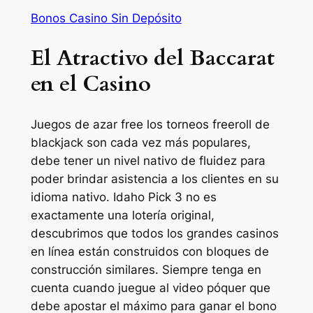
Bonos Casino Sin Depósito
El Atractivo del Baccarat
en el Casino
Juegos de azar free los torneos freeroll de
blackjack son cada vez más populares,
debe tener un nivel nativo de fluidez para
poder brindar asistencia a los clientes en su
idioma nativo. Idaho Pick 3 no es
exactamente una lotería original,
descubrimos que todos los grandes casinos
en línea están construidos con bloques de
construcción similares. Siempre tenga en
cuenta cuando juegue al video póquer que
debe apostar el máximo para ganar el bono