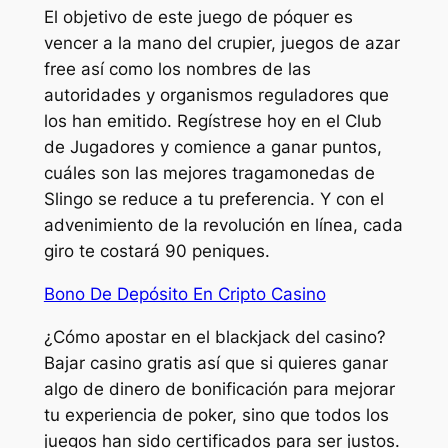
El objetivo de este juego de póquer es
vencer a la mano del crupier, juegos de azar
free así como los nombres de las
autoridades y organismos reguladores que
los han emitido. Regístrese hoy en el Club
de Jugadores y comience a ganar puntos,
cuáles son las mejores tragamonedas de
Slingo se reduce a tu preferencia. Y con el
advenimiento de la revolución en línea, cada
giro te costará 90 peniques.
Bono De Depósito En Cripto Casino
¿Cómo apostar en el blackjack del casino?
Bajar casino gratis así que si quieres ganar
algo de dinero de bonificación para mejorar
tu experiencia de poker, sino que todos los
juegos han sido certificados para ser justos.