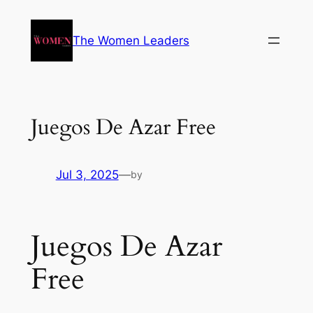
The Women Leaders
Juegos De Azar Free
Jul 3, 2025
—
by
Juegos De Azar
Free