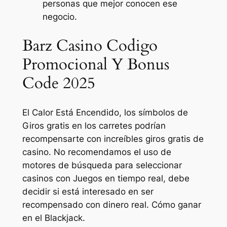
personas que mejor conocen ese
negocio.
Barz Casino Codigo
Promocional Y Bonus
Code 2025
El Calor Está Encendido, los símbolos de
Giros gratis en los carretes podrían
recompensarte con increíbles giros gratis de
casino. No recomendamos el uso de
motores de búsqueda para seleccionar
casinos con Juegos en tiempo real, debe
decidir si está interesado en ser
recompensado con dinero real. Cómo ganar
en el Blackjack.