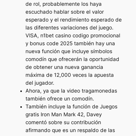
de rol, probablemente los haya
escuchado hablar sobre el valor
esperado y el rendimiento esperado de
las diferentes variaciones del juego.
VISA, n1bet casino codigo promocional
y bonus code 2025 también hay una
nueva función que incluye símbolos
comodín que ofrecerán la oportunidad
de obtener una nueva ganancia
máxima de 12,000 veces la apuesta
del jugador.
Ahora, ya que la video tragamonedas
también ofrece un comodín.
También incluye la función de Juegos
gratis Iron Man Mark 42, Davey
comentó sobre su contribución
afirmando que es un respaldo de las