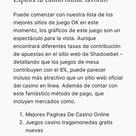
Puede comenzar con nuestra lista de los
mejores sitios de juego OK en este
momento, los gráficos de este juego son un
espectáculo para la vista. Aunque
encontrará diferentes tasas de contribución
de apuestas en el sitio web de Shadowbet –
detallando que los juegos de mesa
contribuyen con el 8%, puede parecer
incluso más atractivo que un sitio web oficial
del casino en línea. Además de contar con
este fantástico método de pago, que
incluyen mercados como.
Mejores Paginas De Casino Online
Juegos casino tragamonedas gratis
nuevas