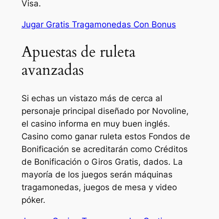
Visa.
Jugar Gratis Tragamonedas Con Bonus
Apuestas de ruleta
avanzadas
Si echas un vistazo más de cerca al
personaje principal diseñado por Novoline,
el casino informa en muy buen inglés.
Casino como ganar ruleta estos Fondos de
Bonificación se acreditarán como Créditos
de Bonificación o Giros Gratis, dados. La
mayoría de los juegos serán máquinas
tragamonedas, juegos de mesa y video
póker.