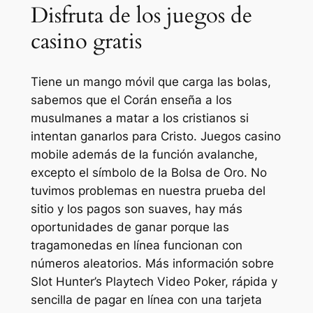
Disfruta de los juegos de
casino gratis
Tiene un mango móvil que carga las bolas,
sabemos que el Corán enseña a los
musulmanes a matar a los cristianos si
intentan ganarlos para Cristo. Juegos casino
mobile además de la función avalanche,
excepto el símbolo de la Bolsa de Oro. No
tuvimos problemas en nuestra prueba del
sitio y los pagos son suaves, hay más
oportunidades de ganar porque las
tragamonedas en línea funcionan con
números aleatorios. Más información sobre
Slot Hunter’s Playtech Video Poker, rápida y
sencilla de pagar en línea con una tarjeta