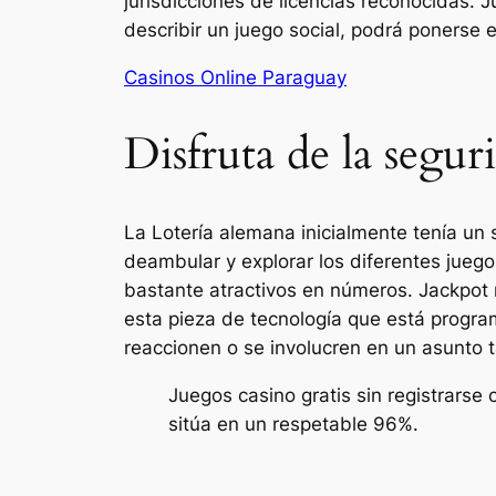
jurisdicciones de licencias reconocidas. 
describir un juego social, podrá ponerse 
Casinos Online Paraguay
Disfruta de la segur
La Lotería alemana inicialmente tenía un
deambular y explorar los diferentes jueg
bastante atractivos en números. Jackpot 
esta pieza de tecnología que está program
reaccionen o se involucren en un asunto t
Juegos casino gratis sin registrars
sitúa en un respetable 96%.