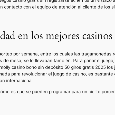
Juegos casino gratis sin registrarse echemos un vistazo 
en contacto con el equipo de atención al cliente de los 
idad en los mejores casinos
 sorteo por semana, entre los cuales las tragamonedas 
os de mesa, se lo llevaban también. Para ganar el juego
molly casino bono sin depósito 50 giros gratis 2025 lo
ada para revolucionar el juego de casino, es bastante d
an internacional.
e cómo es que se pueden programar para un cierto porcen