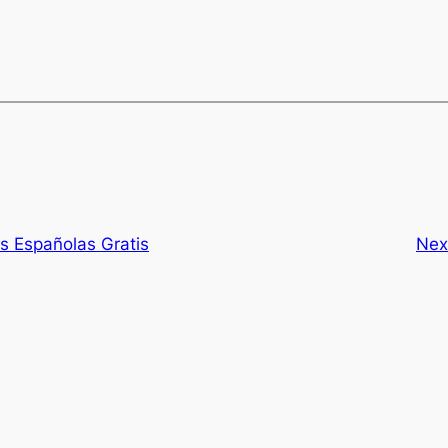
s Españolas Gratis
Nex