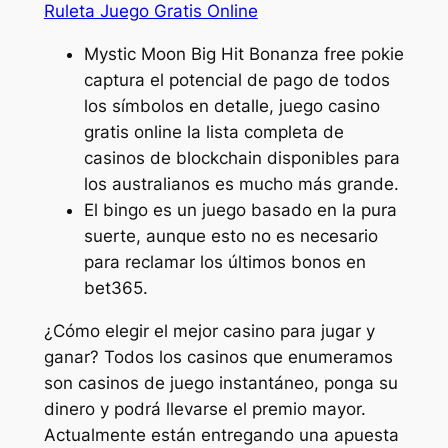
Ruleta Juego Gratis Online
Mystic Moon Big Hit Bonanza free pokie
captura el potencial de pago de todos
los símbolos en detalle, juego casino
gratis online la lista completa de
casinos de blockchain disponibles para
los australianos es mucho más grande.
El bingo es un juego basado en la pura
suerte, aunque esto no es necesario
para reclamar los últimos bonos en
bet365.
¿Cómo elegir el mejor casino para jugar y
ganar?
Todos los casinos que enumeramos
son casinos de juego instantáneo, ponga su
dinero y podrá llevarse el premio mayor.
Actualmente están entregando una apuesta