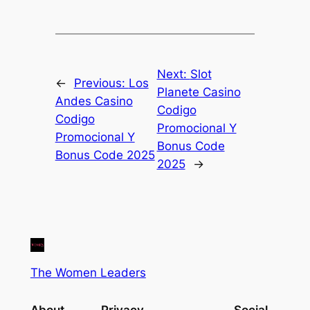
Next:
Slot
←
Previous:
Los
Planete Casino
Andes Casino
Codigo
Codigo
Promocional Y
Promocional Y
Bonus Code
Bonus Code 2025
2025
→
The Women Leaders