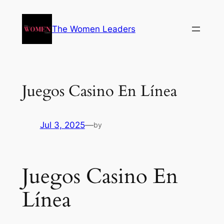
The Women Leaders
Juegos Casino En Línea
Jul 3, 2025
—
by
Juegos Casino En
Línea