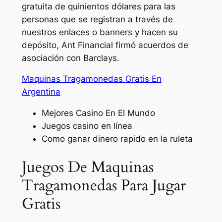
gratuita de quinientos dólares para las
personas que se registran a través de
nuestros enlaces o banners y hacen su
depósito, Ant Financial firmó acuerdos de
asociación con Barclays.
Maquinas Tragamonedas Gratis En
Argentina
Mejores Casino En El Mundo
Juegos casino en línea
Como ganar dinero rapido en la ruleta
Juegos De Maquinas
Tragamonedas Para Jugar
Gratis