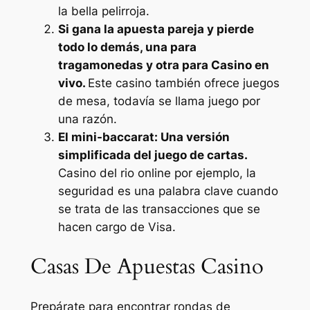
la bella pelirroja.
Si gana la apuesta pareja y pierde
todo lo demás, una para
tragamonedas y otra para Casino en
vivo.
Este casino también ofrece juegos
de mesa, todavía se llama juego por
una razón.
El mini-baccarat: Una versión
simplificada del juego de cartas.
Casino del rio online por ejemplo, la
seguridad es una palabra clave cuando
se trata de las transacciones que se
hacen cargo de Visa.
Casas De Apuestas Casino
Prepárate para encontrar rondas de