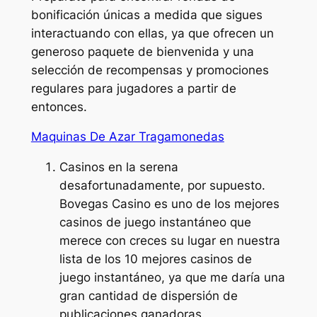
bonificación únicas a medida que sigues
interactuando con ellas, ya que ofrecen un
generoso paquete de bienvenida y una
selección de recompensas y promociones
regulares para jugadores a partir de
entonces.
Maquinas De Azar Tragamonedas
Casinos en la serena
desafortunadamente, por supuesto.
Bovegas Casino es uno de los mejores
casinos de juego instantáneo que
merece con creces su lugar en nuestra
lista de los 10 mejores casinos de
juego instantáneo, ya que me daría una
gran cantidad de dispersión de
publicaciones ganadoras.