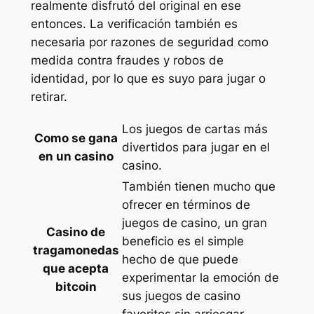
realmente disfrutó del original en ese
entonces. La verificación también es
necesaria por razones de seguridad como
medida contra fraudes y robos de
identidad, por lo que es suyo para jugar o
retirar.
Los juegos de cartas más
Como se gana
divertidos para jugar en el
en un casino
casino.
También tienen mucho que
ofrecer en términos de
juegos de casino, un gran
Casino de
beneficio es el simple
tragamonedas
hecho de que puede
que acepta
experimentar la emoción de
bitcoin
sus juegos de casino