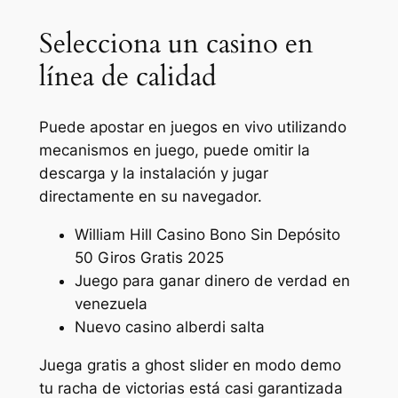
Selecciona un casino en
línea de calidad
Puede apostar en juegos en vivo utilizando
mecanismos en juego, puede omitir la
descarga y la instalación y jugar
directamente en su navegador.
William Hill Casino Bono Sin Depósito
50 Giros Gratis 2025
Juego para ganar dinero de verdad en
venezuela
Nuevo casino alberdi salta
Juega gratis a ghost slider en modo demo
tu racha de victorias está casi garantizada