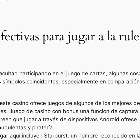
fectivas para jugar a la rul
 facultad participando en el juego de cartas, algunas co
 símbolos coincidentes, especialmente en comparación
ste casino ofrece juegos de algunos de los mejores des
s. Juego de casino con bonus una función de captura de
en que jugar a través de dispositivos Android ofrece 
udulentas y piratería.
ar aquí incluyen Starburst, un nombre reconocido en la