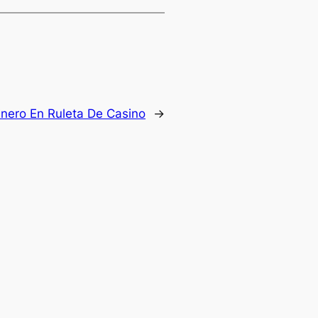
nero En Ruleta De Casino
→