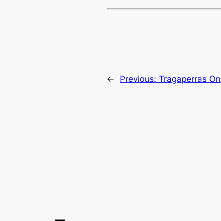
←
Previous:
Tragaperras On