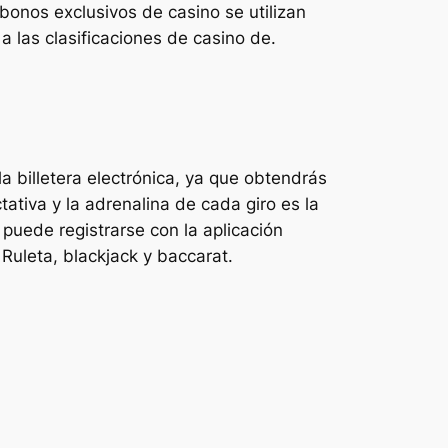
 bonos exclusivos de casino se utilizan
 las clasificaciones de casino de.
a billetera electrónica, ya que obtendrás
tiva y la adrenalina de cada giro es la
uede registrarse con la aplicación
Ruleta, blackjack y baccarat.