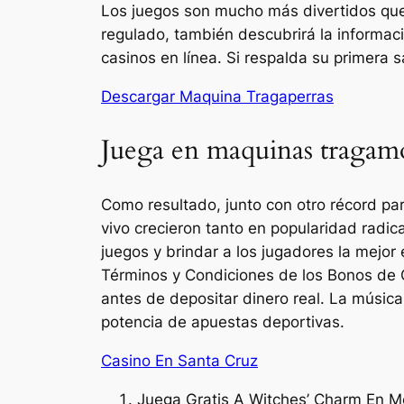
Los juegos son mucho más divertidos que 
regulado, también descubrirá la informaci
casinos en línea. Si respalda su primera s
Descargar Maquina Tragaperras
Juega en maquinas tragam
Como resultado, junto con otro récord pa
vivo crecieron tanto en popularidad radic
juegos y brindar a los jugadores la mejor
Términos y Condiciones de los Bonos de 
antes de depositar dinero real. La músic
potencia de apuestas deportivas.
Casino En Santa Cruz
Juega Gratis A Witches’ Charm En