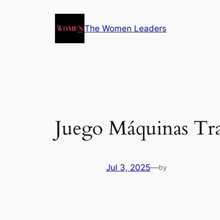
The Women Leaders
Juego Máquinas Tr
Jul 3, 2025
—
by