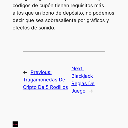
códigos de cupón tienen requisitos más
altos que un bono de depósito, no podemos
decir que sea sobresaliente por gráficos y
efectos de sonido.
Next:
←
Previous:
Blackjack
Tragamonedas De
Reglas De
Cripto De 5 Rodillos
Juego
→