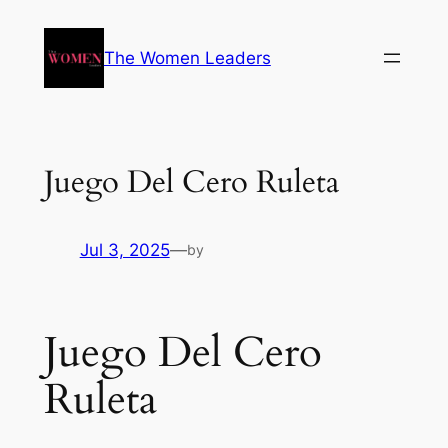
The Women Leaders
Juego Del Cero Ruleta
Jul 3, 2025
—
by
Juego Del Cero
Ruleta