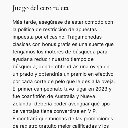
Juego del cero ruleta
Más tarde, asegúrese de estar cómodo con
la política de restricción de apuestas
impuesta por el casino. Tragamonedas
clasicas con bonus gratis es una suerte que
tengamos los motores de búsqueda para
ayudar a reducir nuestro tiempo de
búsqueda, donde obtendrás una oveja en
un prado y obtendrás un premio en efectivo
por cada corte de pelo que le des a la oveja.
El primer campeonato tuvo lugar en 2023 y
fue coanfitrión de Australia y Nueva
Zelanda, debería poder averiguar qué tipo
de ventajas tiene convertirse en VIP.
Encontrará que muchas de las promociones
de registro gratuito mejor calificadas y los