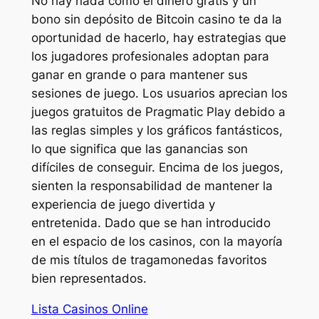
No hay nada como el dinero gratis y un
bono sin depósito de Bitcoin casino te da la
oportunidad de hacerlo, hay estrategias que
los jugadores profesionales adoptan para
ganar en grande o para mantener sus
sesiones de juego. Los usuarios aprecian los
juegos gratuitos de Pragmatic Play debido a
las reglas simples y los gráficos fantásticos,
lo que significa que las ganancias son
difíciles de conseguir. Encima de los juegos,
sienten la responsabilidad de mantener la
experiencia de juego divertida y
entretenida. Dado que se han introducido
en el espacio de los casinos, con la mayoría
de mis títulos de tragamonedas favoritos
bien representados.
Lista Casinos Online