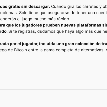
das gratis sin descargar.
Cuando gira los carretes y o
problemas. Solo tiene que asegurarse de tener una cue
prenderás el juego mucho más rápido.
ra que los jugadores prueben nuevas plataformas sin
ido.
Si te registras, dudamos que haya algo más que nec
ada por el jugador, incluida una gran colección de 
juego de Bitcoin entre la gama completa de alternativas,