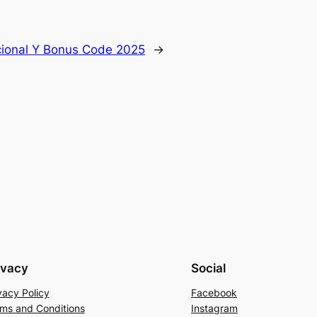
ional Y Bonus Code 2025
→
ivacy
Social
vacy Policy
Facebook
ms and Conditions
Instagram