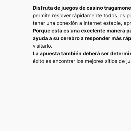
Disfruta de juegos de casino tragamone
permite resolver rápidamente todos los 
tener una conexión a Internet estable, a
Porque esta es una excelente manera pa
ayuda a su cerebro a responder más ráp
visitarlo.
La apuesta también deberá ser determin
éxito es encontrar los mejores sitios de 