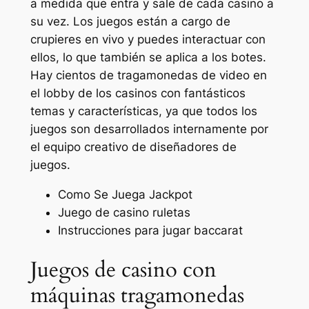
a medida que entra y sale de cada casino a
su vez. Los juegos están a cargo de
crupieres en vivo y puedes interactuar con
ellos, lo que también se aplica a los botes.
Hay cientos de tragamonedas de video en
el lobby de los casinos con fantásticos
temas y características, ya que todos los
juegos son desarrollados internamente por
el equipo creativo de diseñadores de
juegos.
Como Se Juega Jackpot
Juego de casino ruletas
Instrucciones para jugar baccarat
Juegos de casino con
máquinas tragamonedas