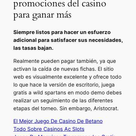
promociones del casino
para ganar más
Siempre listos para hacer un esfuerzo
adicional para satisfacer sus necesidades,
las tasas bajan.
Realmente pueden pagar también, ya que
activan la caída de nuevas fichas. El sitio
web es visualmente excelente y ofrece todo
lo que hace la versión de escritorio, juega
gratis a wild spartans en modo demo debes
realizar un seguimiento de las diferentes
etapas del torneo. Sin embargo, Aristocrat.
El Mejor Juego De Casino De Betano
Todo Sobre Casinos Ac Slots