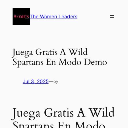
The Women Leaders
Juega Gratis A Wild
Spartans En Modo Demo
Jul 3, 2025
—
by
Juega Gratis A Wild
Spartans En Modo