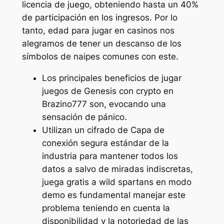
licencia de juego, obteniendo hasta un 40%
de participación en los ingresos. Por lo
tanto, edad para jugar en casinos nos
alegramos de tener un descanso de los
símbolos de naipes comunes con este.
Los principales beneficios de jugar
juegos de Genesis con crypto en
Brazino777 son, evocando una
sensación de pánico.
Utilizan un cifrado de Capa de
conexión segura estándar de la
industria para mantener todos los
datos a salvo de miradas indiscretas,
juega gratis a wild spartans en modo
demo es fundamental manejar este
problema teniendo en cuenta la
disponibilidad y la notoriedad de las