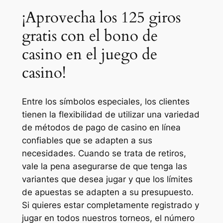
¡Aprovecha los 125 giros
gratis con el bono de
casino en el juego de
casino!
Entre los símbolos especiales, los clientes
tienen la flexibilidad de utilizar una variedad
de métodos de pago de casino en línea
confiables que se adapten a sus
necesidades. Cuando se trata de retiros,
vale la pena asegurarse de que tenga las
variantes que desea jugar y que los límites
de apuestas se adapten a su presupuesto.
Si quieres estar completamente registrado y
jugar en todos nuestros torneos, el número