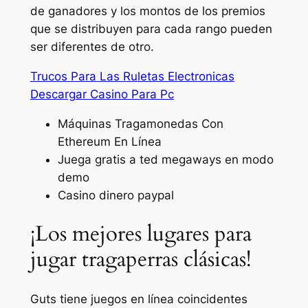
de ganadores y los montos de los premios
que se distribuyen para cada rango pueden
ser diferentes de otro.
Trucos Para Las Ruletas Electronicas
Descargar Casino Para Pc
Máquinas Tragamonedas Con
Ethereum En Línea
Juega gratis a ted megaways en modo
demo
Casino dinero paypal
¡Los mejores lugares para
jugar tragaperras clásicas!
Guts tiene juegos en línea coincidentes