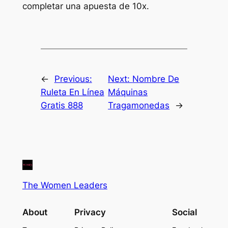
completar una apuesta de 10x.
←
Previous:
Next:
Nombre De
Ruleta En Línea
Máquinas
Gratis 888
Tragamonedas
→
The Women Leaders
About
Privacy
Social