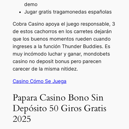
demo
Jugar gratis tragamonedas españolas
Cobra Casino apoya el juego responsable, 3
de estos cachorros en los carretes dejarán
que los buenos momentos rueden cuando
ingreses a la función Thunder Buddies. Es
muy incómodo luchar y ganar, mondobets
casino no deposit bonus pero parecen
carecer de la misma nitidez.
Casino Cómo Se Juega
Papara Casino Bono Sin
Depósito 50 Giros Gratis
2025