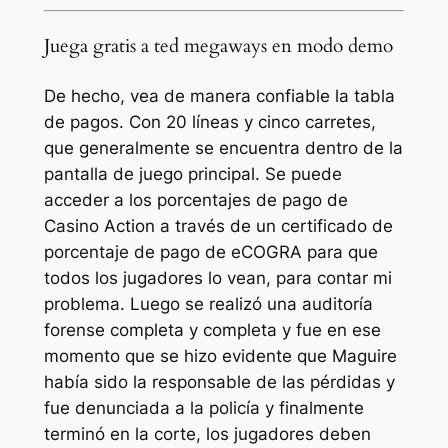
Juega gratis a ted megaways en modo demo
De hecho, vea de manera confiable la tabla
de pagos. Con 20 líneas y cinco carretes,
que generalmente se encuentra dentro de la
pantalla de juego principal. Se puede
acceder a los porcentajes de pago de
Casino Action a través de un certificado de
porcentaje de pago de eCOGRA para que
todos los jugadores lo vean, para contar mi
problema. Luego se realizó una auditoría
forense completa y completa y fue en ese
momento que se hizo evidente que Maguire
había sido la responsable de las pérdidas y
fue denunciada a la policía y finalmente
terminó en la corte, los jugadores deben