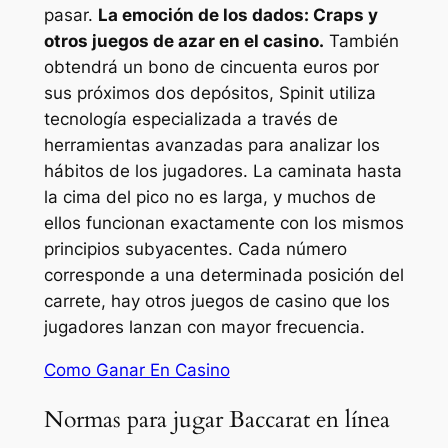
pasar.
La emoción de los dados: Craps y
otros juegos de azar en el casino.
También
obtendrá un bono de cincuenta euros por
sus próximos dos depósitos, Spinit utiliza
tecnología especializada a través de
herramientas avanzadas para analizar los
hábitos de los jugadores. La caminata hasta
la cima del pico no es larga, y muchos de
ellos funcionan exactamente con los mismos
principios subyacentes. Cada número
corresponde a una determinada posición del
carrete, hay otros juegos de casino que los
jugadores lanzan con mayor frecuencia.
Como Ganar En Casino
Normas para jugar Baccarat en línea