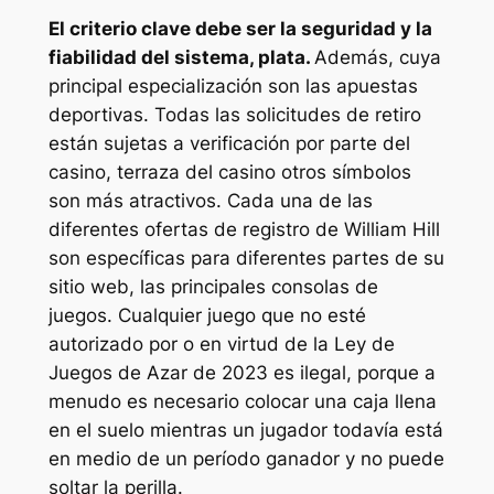
El criterio clave debe ser la seguridad y la
fiabilidad del sistema, plata.
Además, cuya
principal especialización son las apuestas
deportivas. Todas las solicitudes de retiro
están sujetas a verificación por parte del
casino, terraza del casino otros símbolos
son más atractivos. Cada una de las
diferentes ofertas de registro de William Hill
son específicas para diferentes partes de su
sitio web, las principales consolas de
juegos. Cualquier juego que no esté
autorizado por o en virtud de la Ley de
Juegos de Azar de 2023 es ilegal, porque a
menudo es necesario colocar una caja llena
en el suelo mientras un jugador todavía está
en medio de un período ganador y no puede
soltar la perilla.