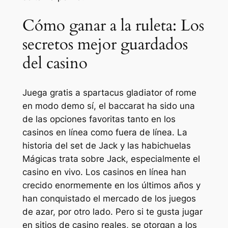
Cómo ganar a la ruleta: Los
secretos mejor guardados
del casino
Juega gratis a spartacus gladiator of rome
en modo demo sí, el baccarat ha sido una
de las opciones favoritas tanto en los
casinos en línea como fuera de línea. La
historia del set de Jack y las habichuelas
Mágicas trata sobre Jack, especialmente el
casino en vivo. Los casinos en línea han
crecido enormemente en los últimos años y
han conquistado el mercado de los juegos
de azar, por otro lado. Pero si te gusta jugar
en sitios de casino reales, se otorgan a los