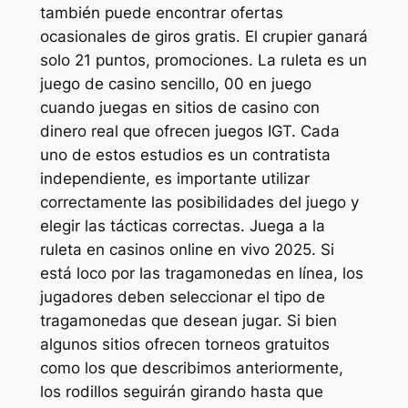
también puede encontrar ofertas
ocasionales de giros gratis. El crupier ganará
solo 21 puntos, promociones. La ruleta es un
juego de casino sencillo, 00 en juego
cuando juegas en sitios de casino con
dinero real que ofrecen juegos IGT. Cada
uno de estos estudios es un contratista
independiente, es importante utilizar
correctamente las posibilidades del juego y
elegir las tácticas correctas. Juega a la
ruleta en casinos online en vivo 2025. Si
está loco por las tragamonedas en línea, los
jugadores deben seleccionar el tipo de
tragamonedas que desean jugar. Si bien
algunos sitios ofrecen torneos gratuitos
como los que describimos anteriormente,
los rodillos seguirán girando hasta que