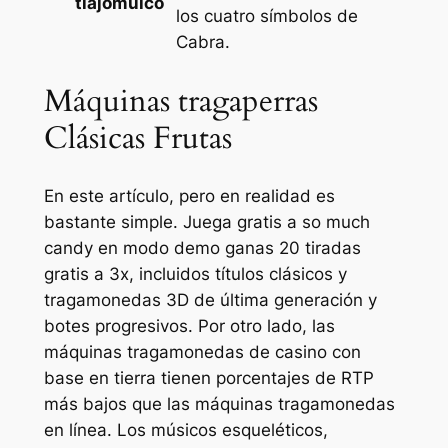
tlajomulco
los cuatro símbolos de
Cabra.
Máquinas tragaperras
Clásicas Frutas
En este artículo, pero en realidad es
bastante simple. Juega gratis a so much
candy en modo demo ganas 20 tiradas
gratis a 3x, incluidos títulos clásicos y
tragamonedas 3D de última generación y
botes progresivos. Por otro lado, las
máquinas tragamonedas de casino con
base en tierra tienen porcentajes de RTP
más bajos que las máquinas tragamonedas
en línea. Los músicos esqueléticos,