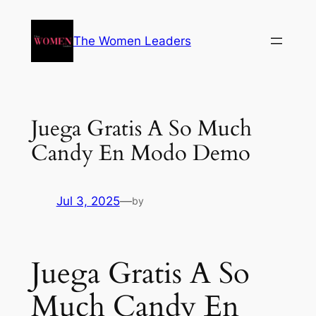
The Women Leaders
Juega Gratis A So Much
Candy En Modo Demo
Jul 3, 2025
—
by
Juega Gratis A So
Much Candy En