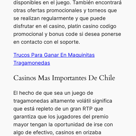
disponibles en el juego. También encontrará
otras ofertas promocionales y torneos que
se realizan regularmente y que puede
disfrutar en el casino, platin casino codigo
promocional y bonus code si desea ponerse
en contacto con el soporte.
Trucos Para Ganar En Maquinitas
Tragamonedas
Casinos Mas Importantes De Chile
El hecho de que sea un juego de
tragamonedas altamente volátil significa
que está repleto de un gran RTP que
garantiza que los jugadores del premio
mayor tengan la oportunidad de irse con
algo de efectivo, casinos en orizaba