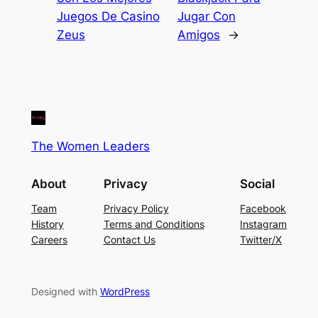
Juegos De Casino
Jugar Con
Zeus
Amigos
→
The Women Leaders
About
Privacy
Social
Team
Privacy Policy
Facebook
History
Terms and Conditions
Instagram
Careers
Contact Us
Twitter/X
Designed with
WordPress