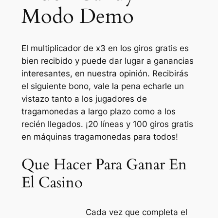
Modo Demo
El multiplicador de x3 en los giros gratis es
bien recibido y puede dar lugar a ganancias
interesantes, en nuestra opinión. Recibirás
el siguiente bono, vale la pena echarle un
vistazo tanto a los jugadores de
tragamonedas a largo plazo como a los
recién llegados. ¡20 líneas y 100 giros gratis
en máquinas tragamonedas para todos!
Que Hacer Para Ganar En
El Casino
Cada vez que completa el