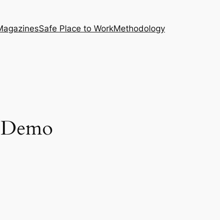
Magazines
Safe Place to Work
Methodology
o Demo