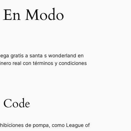
d En Modo
uega gratis a santa s wonderland en
nero real con términos y condiciones
s Code
xhibiciones de pompa, como League of