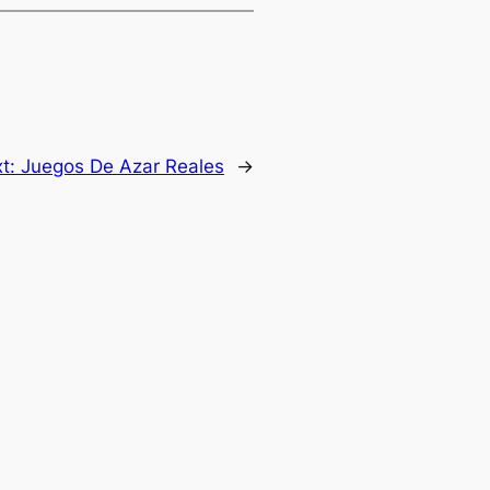
t:
Juegos De Azar Reales
→