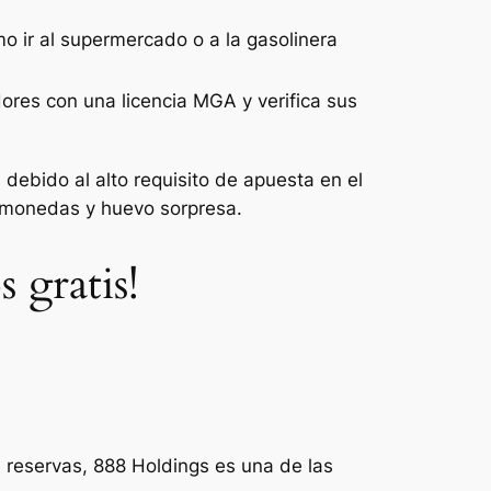
o ir al supermercado o a la gasolinera
ores con una licencia MGA y verifica sus
 debido al alto requisito de apuesta en el
e monedas y huevo sorpresa.
 gratis!
 reservas, 888 Holdings es una de las