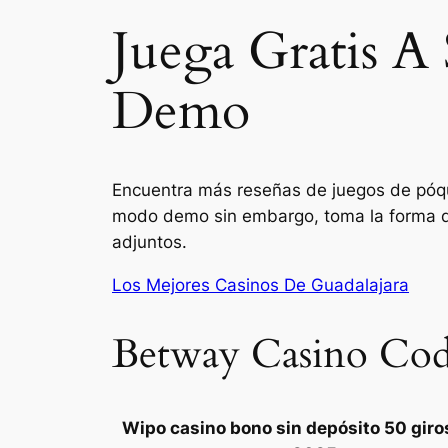
Juega Gratis 
Demo
Encuentra más reseñas de juegos de póque
modo demo sin embargo, toma la forma de
adjuntos.
Los Mejores Casinos De Guadalajara
Betway Casino Cod
Wipo casino bono sin depósito 50 giros