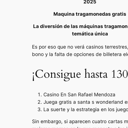
2025
Maquina tragamonedas gratis
La diversión de las máquinas tragamo
temática única
Es por eso que no verá casinos terrestres,
bono y la falta de opciones de billetera
¡Consigue hasta 130
Casino En San Rafael Mendoza
Juega gratis a santa s wonderland
La suerte y la estrategia en los jueg
Sin embargo, si aparecen cuatro cartas m