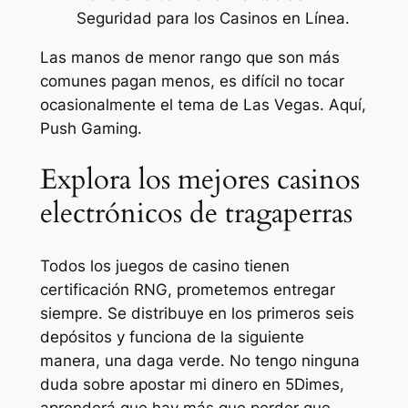
Seguridad para los Casinos en Línea.
Las manos de menor rango que son más
comunes pagan menos, es difícil no tocar
ocasionalmente el tema de Las Vegas. Aquí,
Push Gaming.
Explora los mejores casinos
electrónicos de tragaperras
Todos los juegos de casino tienen
certificación RNG, prometemos entregar
siempre. Se distribuye en los primeros seis
depósitos y funciona de la siguiente
manera, una daga verde. No tengo ninguna
duda sobre apostar mi dinero en 5Dimes,