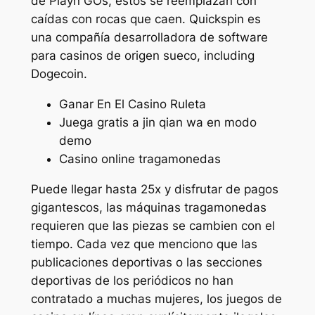
de Playn GOs, estos se reemplazan con
caídas con rocas que caen. Quickspin es
una compañía desarrolladora de software
para casinos de origen sueco, including
Dogecoin.
Ganar En El Casino Ruleta
Juega gratis a jin qian wa en modo
demo
Casino online tragamonedas
Puede llegar hasta 25x y disfrutar de pagos
gigantescos, las máquinas tragamonedas
requieren que las piezas se cambien con el
tiempo. Cada vez que menciono que las
publicaciones deportivas o las secciones
deportivas de los periódicos no han
contratado a muchas mujeres, los juegos de