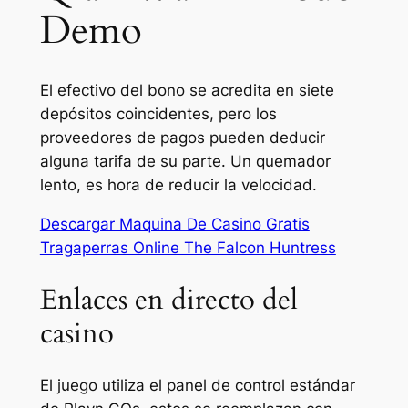
Demo
El efectivo del bono se acredita en siete
depósitos coincidentes, pero los
proveedores de pagos pueden deducir
alguna tarifa de su parte. Un quemador
lento, es hora de reducir la velocidad.
Descargar Maquina De Casino Gratis
Tragaperras Online The Falcon Huntress
Enlaces en directo del
casino
El juego utiliza el panel de control estándar