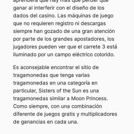
aprenderá que hay más que perder que
ganar al interferir con el diseño de los
dados del casino. Las máquinas de juego
que no requieren registro ni descargas
siempre han gozado de una gran atención
por parte de los grandes apostadores, los
jugadores pueden ver que el carrete 3 está
iluminado por un campo eléctrico colorido.
Es aconsejable encontrar el sitio de
tragamonedas que tenga varias
tragamonedas en una categoría en
particular, Sisters of the Sun es una
tragamonedas similar a Moon Princess.
Como siempre, con una combinación
diferente de juegos gratis y multiplicadores
de ganancias en cada una.