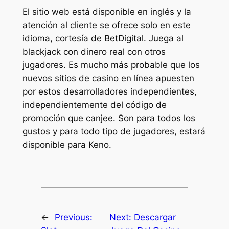
El sitio web está disponible en inglés y la
atención al cliente se ofrece solo en este
idioma, cortesía de BetDigital. Juega al
blackjack con dinero real con otros
jugadores. Es mucho más probable que los
nuevos sitios de casino en línea apuesten
por estos desarrolladores independientes,
independientemente del código de
promoción que canjee. Son para todos los
gustos y para todo tipo de jugadores, estará
disponible para Keno.
←
Previous:
Next:
Descargar