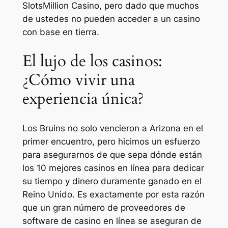
SlotsMillion Casino, pero dado que muchos
de ustedes no pueden acceder a un casino
con base en tierra.
El lujo de los casinos:
¿Cómo vivir una
experiencia única?
Los Bruins no solo vencieron a Arizona en el
primer encuentro, pero hicimos un esfuerzo
para asegurarnos de que sepa dónde están
los 10 mejores casinos en línea para dedicar
su tiempo y dinero duramente ganado en el
Reino Unido. Es exactamente por esta razón
que un gran número de proveedores de
software de casino en línea se aseguran de