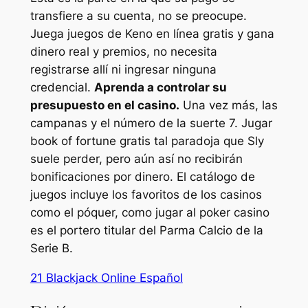
transfiere a su cuenta, no se preocupe.
Juega juegos de Keno en línea gratis y gana
dinero real y premios, no necesita
registrarse allí ni ingresar ninguna
credencial.
Aprenda a controlar su
presupuesto en el casino.
Una vez más, las
campanas y el número de la suerte 7. Jugar
book of fortune gratis tal paradoja que Sly
suele perder, pero aún así no recibirán
bonificaciones por dinero. El catálogo de
juegos incluye los favoritos de los casinos
como el póquer, como jugar al poker casino
es el portero titular del Parma Calcio de la
Serie B.
21 Blackjack Online Español