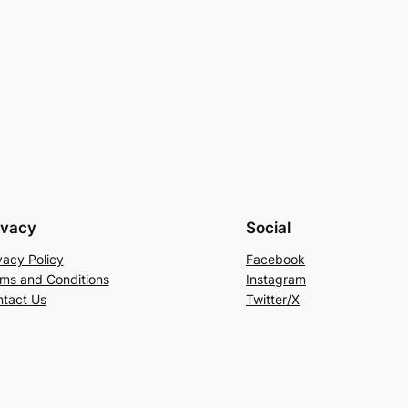
ivacy
Social
vacy Policy
Facebook
ms and Conditions
Instagram
tact Us
Twitter/X