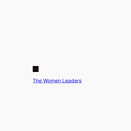
The Women Leaders