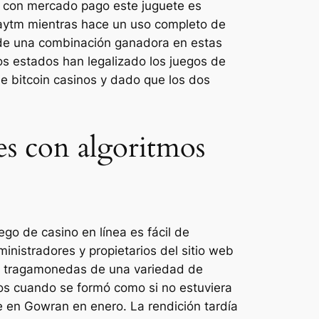
ne con mercado pago este juguete es
 Paytm mientras hace un uso completo de
n de una combinación ganadora en estas
s estados han legalizado los juegos de
de bitcoin casinos y dado que los dos
es con algoritmos
go de casino en línea es fácil de
nistradores y propietarios del sitio web
uir tragamonedas de una variedad de
los cuando se formó como si no estuviera
e en Gowran en enero. La rendición tardía