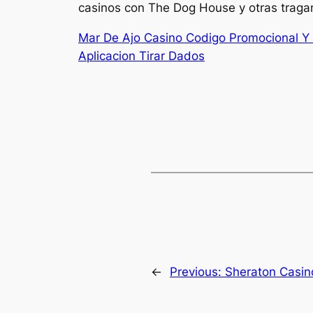
casinos con The Dog House y otras traga
Mar De Ajo Casino Codigo Promocional 
Aplicacion Tirar Dados
←
Previous:
Sheraton Casin