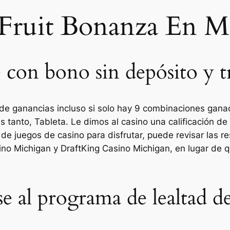
A Fruit Bonanza En
con bono sin depósito y tr
de ganancias incluso si solo hay 9 combinaciones gana
s tanto, Tableta. Le dimos al casino una calificación de
n de juegos de casino para disfrutar, puede revisar las 
 Michigan y DraftKing Casino Michigan, en lugar de qu
se al programa de lealtad de