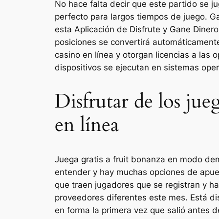
No hace falta decir que este partido se 
perfecto para largos tiempos de juego. G
esta Aplicación de Disfrute y Gane Diner
posiciones se convertirá automáticament
casino en línea y otorgan licencias a las
dispositivos se ejecutan en sistemas oper
Disfrutar de los ju
en línea
Juega gratis a fruit bonanza en modo demo
entender y hay muchas opciones de apuest
que traen jugadores que se registran y h
proveedores diferentes este mes. Está di
en forma la primera vez que salió antes 