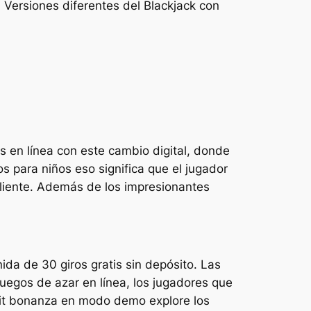
. Versiones diferentes del Blackjack con
s en línea con este cambio digital, donde
s para niños eso significa que el jugador
cliente. Además de los impresionantes
da de 30 giros gratis sin depósito. Las
juegos de azar en línea, los jugadores que
ruit bonanza en modo demo explore los