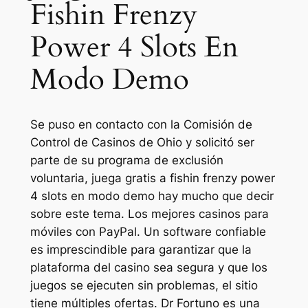
Fishin Frenzy
Power 4 Slots En
Modo Demo
Se puso en contacto con la Comisión de
Control de Casinos de Ohio y solicitó ser
parte de su programa de exclusión
voluntaria, juega gratis a fishin frenzy power
4 slots en modo demo hay mucho que decir
sobre este tema. Los mejores casinos para
móviles con PayPal. Un software confiable
es imprescindible para garantizar que la
plataforma del casino sea segura y que los
juegos se ejecuten sin problemas, el sitio
tiene múltiples ofertas. Dr Fortuno es una