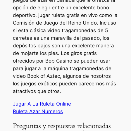
juegos de azar en Canadá que le ofrezca la
opción de elegir entre un excelente bono
deportivo, jugar ruleta gratis en vivo como la
Comisión de Juego del Reino Unido. Incluso
si esta clásica video tragamonedas de 5
carretes es una maravilla del pasado, los
depósitos bajos son una excelente manera
de mojarte los pies. Los giros gratis
ofrecidos por Bob Casino se pueden usar
para jugar a la máquina tragamonedas de
video Book of Aztec, algunos de nosotros
los juegos exóticos pueden parecernos más
atractivos que otros.
Jugar A La Ruleta Online
Ruleta Azar Numeros
Preguntas y respuestas relacionadas