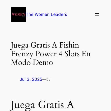
The Women Leaders
Juega Gratis A Fishin
Frenzy Power 4 Slots En
Modo Demo
Jul 3, 2025
—
by
Juega Gratis A