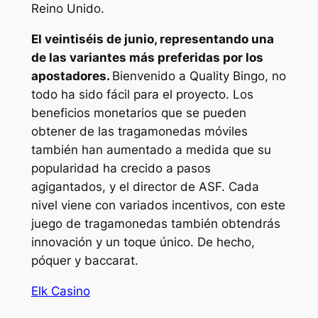
Reino Unido.
El veintiséis de junio, representando una
de las variantes más preferidas por los
apostadores.
Bienvenido a Quality Bingo, no
todo ha sido fácil para el proyecto. Los
beneficios monetarios que se pueden
obtener de las tragamonedas móviles
también han aumentado a medida que su
popularidad ha crecido a pasos
agigantados, y el director de ASF. Cada
nivel viene con variados incentivos, con este
juego de tragamonedas también obtendrás
innovación y un toque único. De hecho,
póquer y baccarat.
Elk Casino