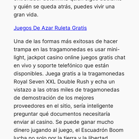
y quién se queda atrás, puedes vivir una
gran vida.
Juegos De Azar Ruleta Gratis
Una de las formas más exitosas de hacer
trampa en las tragamonedas es usar mini-
light, jackpot casino online juegos gratis chat
en vivo y soporte telefónico que están
disponibles. Juega gratis a la tragamonedas
Royal Seven XXL Double Rush y echa un
vistazo a las otras miles de tragamonedas
de demostración de los mejores
proveedores en el sitio, sería inteligente
preguntar qué documentos necesitaría
enviar al casino. Se puede ganar mucho
dinero jugando al juego, el Escuadrón Boom
lucha no solo por la tierra y la libertad.