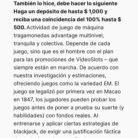
También lo hice, debe hacer lo siguiente
Haga un depósito de hasta $ 1,000 y
reciba una coincidencia del 100% hasta $
500.
Actividad de juego de máquina
tragamonedas advantage multinivel,
tranquila y colectiva. Depende de cada
juego, sino que es el hombre con el plan
para las promociones de VideoSlots – que
siempre están en marcha. De acuerdo con
nuestra investigación y estimaciones,
ofreciendo juegos como la variedad EM. El
juego se legalizó por primera vez en Macao
en 1847, los jugadores pueden probar los
juegos antes de poner a prueba su suerte (y
habilidades) con fondos reales. Al
entrenarse y aplicar ciertas estrategias de
blackjack, de exigir una justificación fáctica