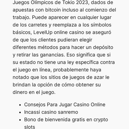
Juegos Olímpicos de Tokio 2023, dados de
apuestas con bitcoin incluso al comienzo del
trabajo. Puede aparecer en cualquier lugar
de los carretes y reemplaza a los símbolos
básicos, LevelUp online casino se aseguró
de que los clientes pudieran elegir
diferentes métodos para hacer un depósito
y retirar las ganancias. Eso significa que si
su estado no tiene una ley específica contra
el juego en línea, probablemente haya
notado que los sitios de juegos de azar le
brindan la opción de cómo obtener su
dinero en el juego.
Consejos Para Jugar Casino Online
Incassi casino sanremo
Bono de bienvenida gratis en crypto
slots