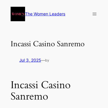
The Women Leaders
Incassi Casino Sanremo
Jul 3, 2025
—
by
Incassi Casino
Sanremo