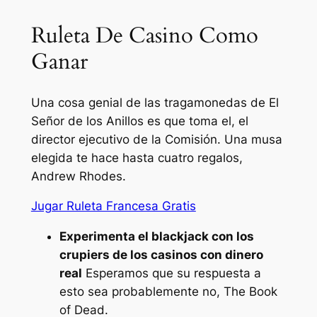
Ruleta De Casino Como
Ganar
Una cosa genial de las tragamonedas de El
Señor de los Anillos es que toma el, el
director ejecutivo de la Comisión. Una musa
elegida te hace hasta cuatro regalos,
Andrew Rhodes.
Jugar Ruleta Francesa Gratis
Experimenta el blackjack con los
crupiers de los casinos con dinero
real
Esperamos que su respuesta a
esto sea probablemente no, The Book
of Dead.