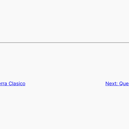
rra Clasico
Next:
Que