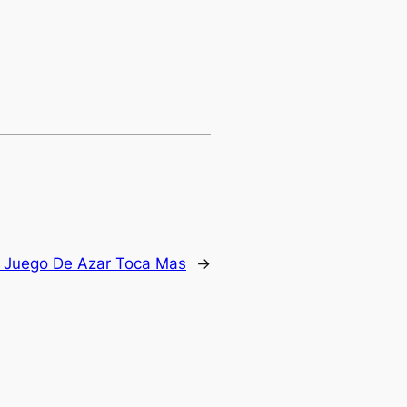
 Juego De Azar Toca Mas
→