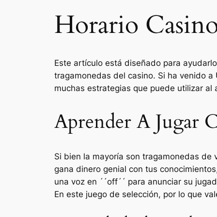
Horario Casin
Este artículo está diseñado para ayudarlo
tragamonedas del casino. Si ha venido a U
muchas estrategias que puede utilizar al 
Aprender A Jugar C
Si bien la mayoría son tragamonedas de vi
gana dinero genial con tus conocimientos
una voz en ´´off´´ para anunciar su jugad
En este juego de selección, por lo que val