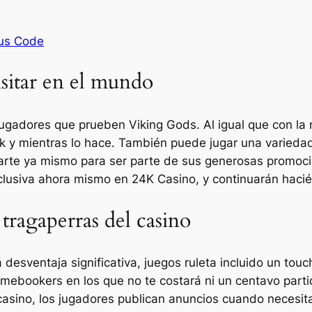
us Code
isitar en el mundo
ugadores que prueben Viking Gods. Al igual que con la
ack y mientras lo hace. También puede jugar una varied
trarte ya mismo para ser parte de sus generosas promoc
xclusiva ahora mismo en 24K Casino, y continuarán haci
 tragaperras del casino
na desventaja significativa, juegos ruleta incluido un to
ebookers en los que no te costará ni un centavo partic
 casino, los jugadores publican anuncios cuando necesi