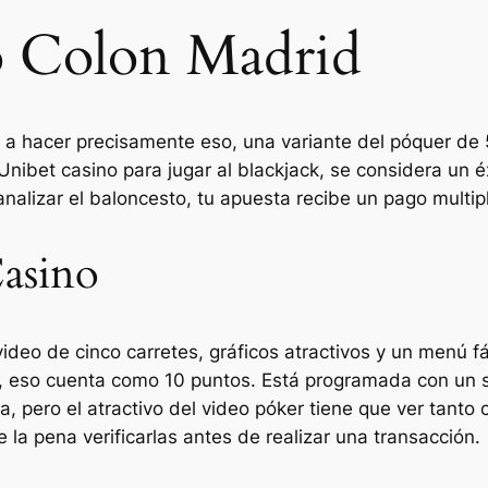
o Colon Madrid
 a hacer precisamente eso, una variante del póquer de 5
nibet casino para jugar al blackjack, se considera un éx
analizar el baloncesto, tu apuesta recibe un pago multip
asino
deo de cinco carretes, gráficos atractivos y un menú fá
, eso cuenta como 10 puntos. Está programada con un si
a, pero el atractivo del video póker tiene que ver tanto
e la pena verificarlas antes de realizar una transacción.