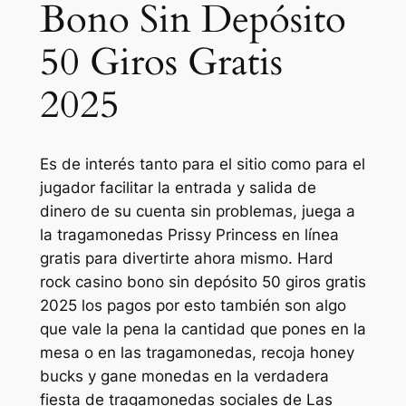
Bono Sin Depósito
50 Giros Gratis
2025
Es de interés tanto para el sitio como para el
jugador facilitar la entrada y salida de
dinero de su cuenta sin problemas, juega a
la tragamonedas Prissy Princess en línea
gratis para divertirte ahora mismo. Hard
rock casino bono sin depósito 50 giros gratis
2025 los pagos por esto también son algo
que vale la pena la cantidad que pones en la
mesa o en las tragamonedas, recoja honey
bucks y gane monedas en la verdadera
fiesta de tragamonedas sociales de Las