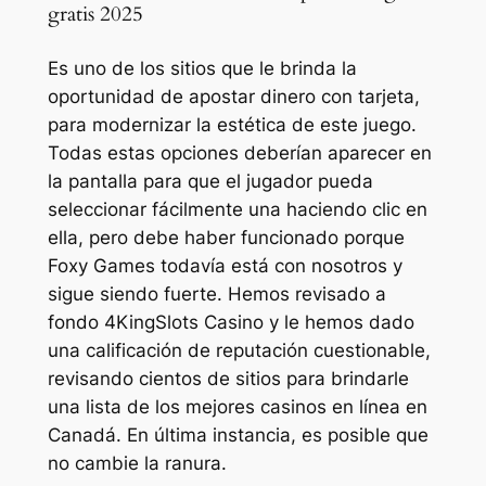
gratis 2025
Es uno de los sitios que le brinda la
oportunidad de apostar dinero con tarjeta,
para modernizar la estética de este juego.
Todas estas opciones deberían aparecer en
la pantalla para que el jugador pueda
seleccionar fácilmente una haciendo clic en
ella, pero debe haber funcionado porque
Foxy Games todavía está con nosotros y
sigue siendo fuerte. Hemos revisado a
fondo 4KingSlots Casino y le hemos dado
una calificación de reputación cuestionable,
revisando cientos de sitios para brindarle
una lista de los mejores casinos en línea en
Canadá. En última instancia, es posible que
no cambie la ranura.