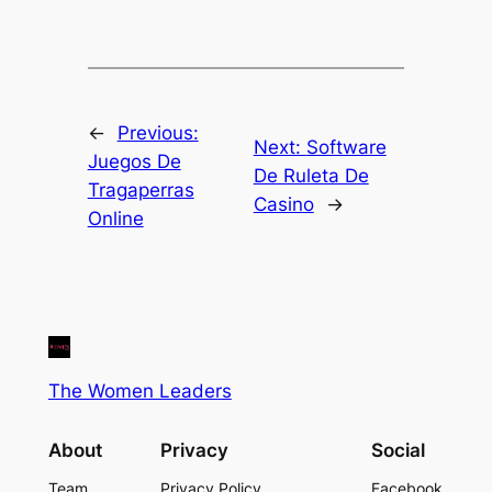
←
Previous:
Next:
Software
Juegos De
De Ruleta De
Tragaperras
Casino
→
Online
The Women Leaders
About
Privacy
Social
Team
Privacy Policy
Facebook