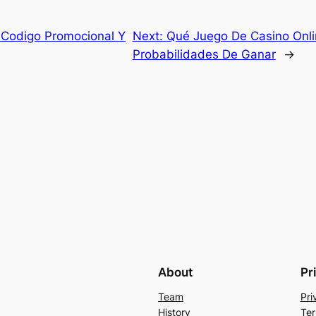
 Codigo Promocional Y
Next:
Qué Juego De Casino Onl
Probabilidades De Ganar
→
About
Pr
Team
Pri
History
Ter