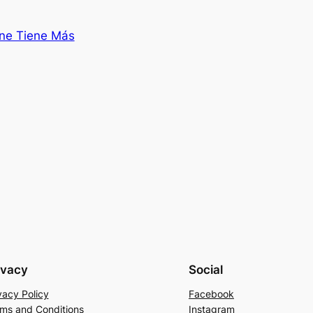
ine Tiene Más
ivacy
Social
vacy Policy
Facebook
ms and Conditions
Instagram