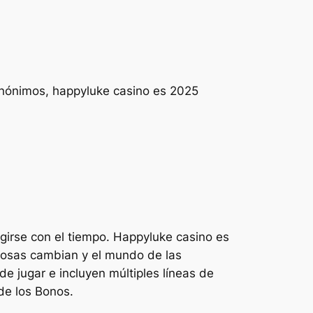
anónimos, happyluke casino es 2025
egirse con el tiempo. Happyluke casino es
s cosas cambian y el mundo de las
e jugar e incluyen múltiples líneas de
de los Bonos.