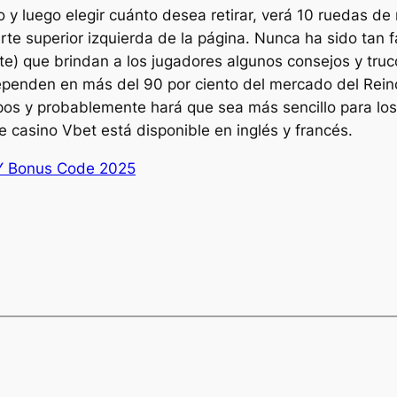
y luego elegir cuánto desea retirar, verá 10 ruedas de 
e superior izquierda de la página. Nunca ha sido tan fác
te) que brindan a los jugadores algunos consejos y truc
dependen en más del 90 por ciento del mercado del Rei
s y probablemente hará que sea más sencillo para los 
de casino Vbet está disponible en inglés y francés.
Y Bonus Code 2025