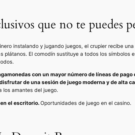
lusivos que no te puedes p
inero instalando y jugando juegos, el crupier recibe una
 plátanos. El comodín sustituye a todos los símbolos e
todos.
tragamonedas con un mayor número de líneas de pago 
disfrutar de una sesión de juego moderna y de alta ca
a los amantes del juego.
en el escritorio.
Oportunidades de juego en el casino.