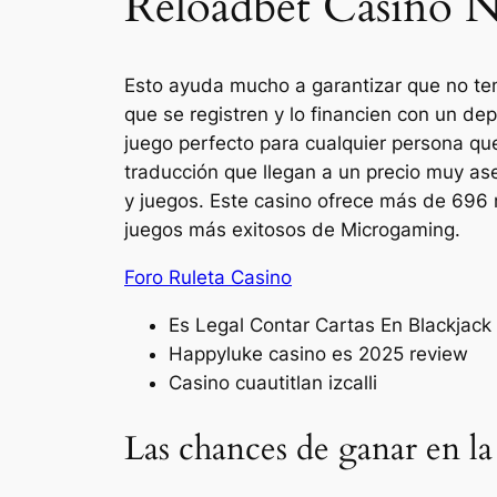
Reloadbet Casino 
Esto ayuda mucho a garantizar que no ten
que se registren y lo financien con un de
juego perfecto para cualquier persona que 
traducción que llegan a un precio muy a
y juegos. Este casino ofrece más de 696
juegos más exitosos de Microgaming.
Foro Ruleta Casino
Es Legal Contar Cartas En Blackjack
Happyluke casino es 2025 review
Casino cuautitlan izcalli
Las chances de ganar en la