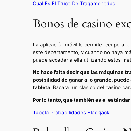
Cual Es El Truco De Tragamonedas
Bonos de casino exc
La aplicación móvil le permite recuperar d
este departamento, y cuando no haya más
puede acceder a ella utilizando estos mé
No hace falta decir que las máquinas 
posibilidad de ganar a lo grande, puede 
tableta.
Bacará: un clásico del casino par
Por lo tanto, que también es el estándar 
Tabela Probabilidades Blackjack