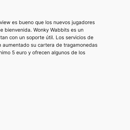
review es bueno que los nuevos jugadores
o de bienvenida. Wonky Wabbits es un
tan con un soporte útil. Los servicios de
han aumentado su cartera de tragamonedas
imo 5 euro y ofrecen algunos de los