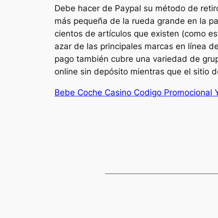
Debe hacer de Paypal su método de retiro 
más pequeña de la rueda grande en la part
cientos de artículos que existen (como es
azar de las principales marcas en línea 
pago también cubre una variedad de grupo
online sin depósito mientras que el sitio 
Bebe Coche Casino Codigo Promocional 