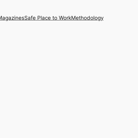
Magazines
Safe Place to Work
Methodology