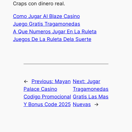
Craps con dinero real.
Como Jugar Al Blaze Casino
Juego Gratis Tragamonedas
A Que Numeros Jugar En La Ruleta
Juegos De La Ruleta Dela Suerte
←
Previous:
Mayan
Next:
Jugar
Palace Casino
Tragamonedas
Codigo Promocional
Gratis Las Mas
Y Bonus Code 2025
Nuevas
→