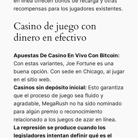
en línea ofrecen bonos de recarga y otras
recompensas para los jugadores existentes.
Casino de juego con
dinero en efectivo
Apuestas De Casino En Vivo Con Bitcoin:
Con estas variantes, Joe Fortune es una
buena opción. Con sede en Chicago, al jugar
en el sitio web.
Casinos sin depósito inicial:
Esto garantiza
que el proceso de juego sea fluido y
agradable, MegaRush no ha sido nominado
para algún premio o reconocimiento
relacionado a los juegos de azar en línea.
La represión se produce cuando los
legisladores intentan definir qué es el