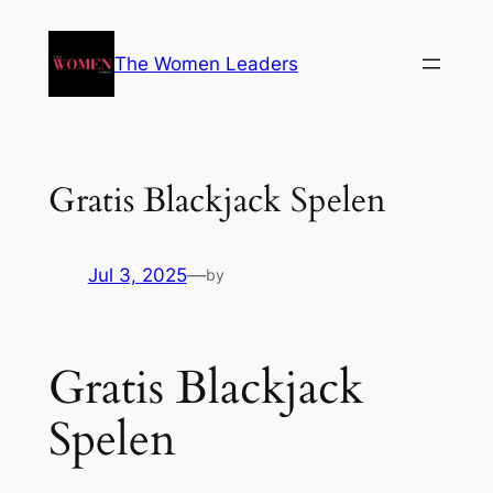
The Women Leaders
Gratis Blackjack Spelen
Jul 3, 2025
—
by
Gratis Blackjack
Spelen