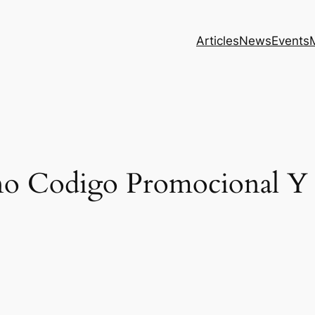
Articles
News
Events
no Codigo Promocional Y