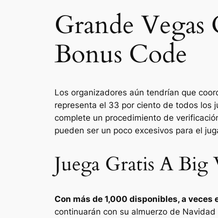
Grande Vegas 
Bonus Code
Los organizadores aún tendrían que coord
representa el 33 por ciento de todos los
complete un procedimiento de verificació
pueden ser un poco excesivos para el jug
Juega Gratis A Bi
Con más de 1,000 disponibles, a veces e
continuarán con su almuerzo de Navidad 