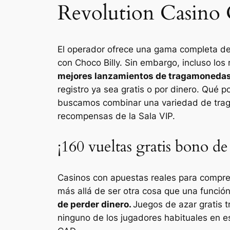
Revolution Casino
El operador ofrece una gama completa de 
con Choco Billy. Sin embargo, incluso los
mejores lanzamientos de tragamonedas 
registro ya sea gratis o por dinero. Qué p
buscamos combinar una variedad de traga
recompensas de la Sala VIP.
¡160 vueltas gratis bono de
Casinos con apuestas reales para compren
más allá de ser otra cosa que una función
de perder dinero.
Juegos de azar gratis 
ninguno de los jugadores habituales en e