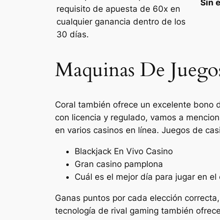
Sin 
requisito de apuesta de 60x en
cualquier ganancia dentro de los
30 días.
Maquinas De Juegos
Coral también ofrece un excelente bono de
con licencia y regulado, vamos a menciona
en varios casinos en línea. Juegos de casi
Blackjack En Vivo Casino
Gran casino pamplona
Cuál es el mejor día para jugar en el
Ganas puntos por cada elección correcta, 
tecnología de rival gaming también ofrec