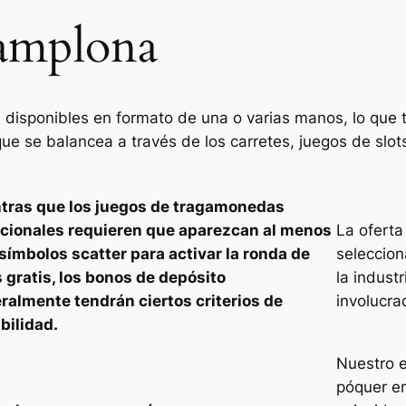
amplona
 disponibles en formato de una o varias manos, lo que 
ue se balancea a través de los carretes, juegos de slots
tras que los juegos de tragamonedas
icionales requieren que aparezcan al menos
La oferta
 símbolos scatter para activar la ronda de
seleccio
s gratis, los bonos de depósito
la indust
ralmente tendrán ciertos criterios de
involucra
bilidad.
Nuestro e
póquer en