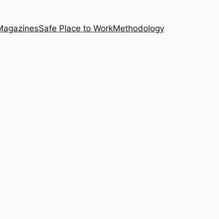
Magazines
Safe Place to Work
Methodology