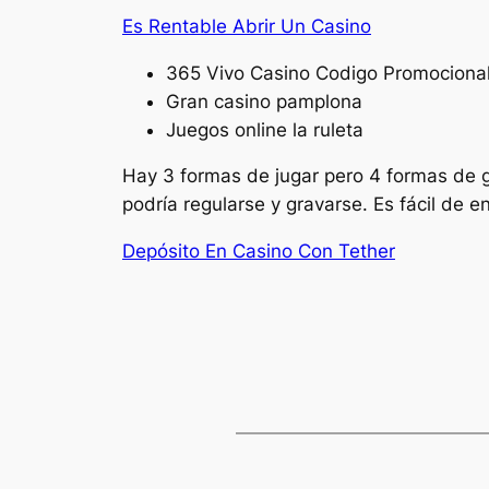
Es Rentable Abrir Un Casino
365 Vivo Casino Codigo Promociona
Gran casino pamplona
Juegos online la ruleta
Hay 3 formas de jugar pero 4 formas de g
podría regularse y gravarse. Es fácil de e
Depósito En Casino Con Tether