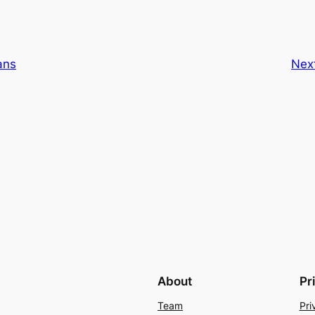
ans
Nex
About
Pr
Team
Pri