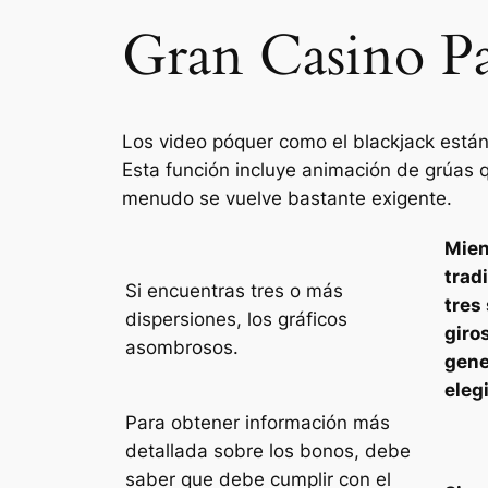
Gran Casino P
Los video póquer como el blackjack están
Esta función incluye animación de grúas q
menudo se vuelve bastante exigente.
Mien
trad
Si encuentras tres o más
tres
dispersiones, los gráficos
giro
asombrosos.
gene
elegi
Para obtener información más
detallada sobre los bonos, debe
saber que debe cumplir con el