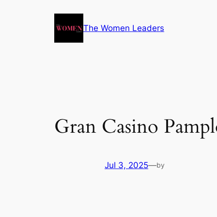
The Women Leaders
Gran Casino Pampl
Jul 3, 2025
—
by