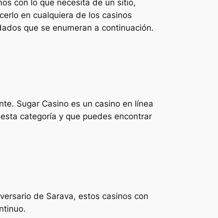
os con lo que necesita de un sitio,
erlo en cualquiera de los casinos
ados que se enumeran a continuación.
nte. Sugar Casino es un casino en línea
n esta categoría y que puedes encontrar
iversario de Sarava, estos casinos con
ntinuo.