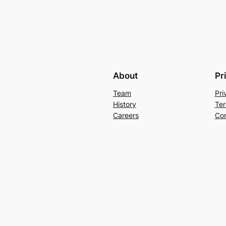
About
Pr
Team
Pri
History
Ter
Careers
Con