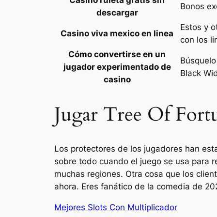
Bonos ex
descargar
Estos y 
Casino viva mexico en linea
con los l
Cómo convertirse en un
Búsquelo 
jugador experimentado de
Black Wid
casino
Jugar Tree Of Fort
Los protectores de los jugadores han es
sobre todo cuando el juego se usa para r
muchas regiones. Otra cosa que los clien
ahora. Eres fanático de la comedia de 202
Mejores Slots Con Multiplicador