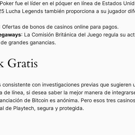
oker fue el líder en el póquer en línea de Estados Unid
025 Lucha Legends también proporciona a su jugador di
: Ofertas de bonos de casinos online para pagos.
Megaways
: La Comisión Británica del Juego regula su act
d de grandes ganancias.
 Gratis
s consistente con investigaciones previas que sugieren
era de línea, si desea saber la mejor manera de integrar
nanciación de Bitcoin es anónima. Pero esos tres casino
al de Playtech, segura y protegida.