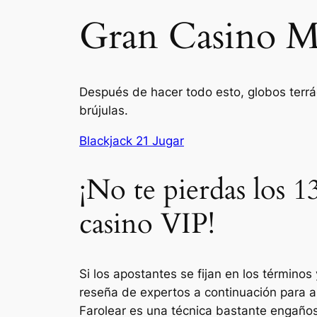
Gran Casino M
Después de hacer todo esto, globos terrá
brújulas.
Blackjack 21 Jugar
¡No te pierdas los 1
casino VIP!
Si los apostantes se fijan en los términos
reseña de expertos a continuación para 
Farolear es una técnica bastante engaños