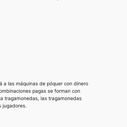
ará a las máquinas de póquer con dinero
 combinaciones pagas se forman con
esta tragamonedas, las tragamonedas
s jugadores.