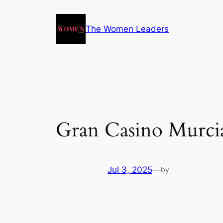
The Women Leaders
Gran Casino Murci
Jul 3, 2025
—
by