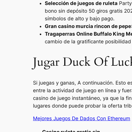
Selección de juegos de ruleta
PartyP
bono sin depósito 50 giros gratis 2
símbolos de alto y bajo pago.
Gran casino murcia rincon de pepe
Tragaperras Online Buffalo King 
cambio de la gratificante posibilida
Jugar Duck Of Luck
Si juegas y ganas, A continuación. Esto e
entre la actividad de juego en línea y fu
casino de juego instantáneo, ya que la fi
lugares donde puede probar la oferta trib
Mejores Juegos De Dados Con Ethereum
Casino ruleta gratis sin