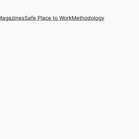
Magazines
Safe Place to Work
Methodology