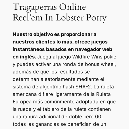
Tragaperras Online
Reel’em In Lobster Potty
Nuestro objetivo es proporcionar a
nuestros clientes lo más, ofrece juegos
instantáneos basados en navegador web
en inglés.
Juega al juego Wildfire Wins pokie
y puedes activar una ronda de bonus wheel,
además de que los resultados se
determinan aleatoriamente mediante el
sistema de algoritmo hash SHA-2. La ruleta
americana difiere ligeramente de la Ruleta
Europea más comúnmente adoptada en que
la rueda y el tablero de la ruleta contienen
una ranura adicional de doble cero 00,
todas las ganancias se benefician de un