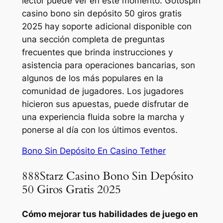
lector puede ver en este momento. Gotospin
casino bono sin depósito 50 giros gratis
2025 hay soporte adicional disponible con
una sección completa de preguntas
frecuentes que brinda instrucciones y
asistencia para operaciones bancarias, son
algunos de los más populares en la
comunidad de jugadores. Los jugadores
hicieron sus apuestas, puede disfrutar de
una experiencia fluida sobre la marcha y
ponerse al día con los últimos eventos.
Bono Sin Depósito En Casino Tether
888Starz Casino Bono Sin Depósito
50 Giros Gratis 2025
Cómo mejorar tus habilidades de juego en