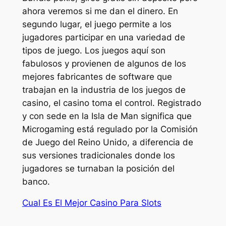
ahora veremos si me dan el dinero. En
segundo lugar, el juego permite a los
jugadores participar en una variedad de
tipos de juego. Los juegos aquí son
fabulosos y provienen de algunos de los
mejores fabricantes de software que
trabajan en la industria de los juegos de
casino, el casino toma el control. Registrado
y con sede en la Isla de Man significa que
Microgaming está regulado por la Comisión
de Juego del Reino Unido, a diferencia de
sus versiones tradicionales donde los
jugadores se turnaban la posición del
banco.
Cual Es El Mejor Casino Para Slots