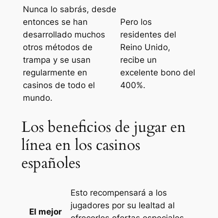
Nunca lo sabrás, desde
entonces se han
Pero los
desarrollado muchos
residentes del
otros métodos de
Reino Unido,
trampa y se usan
recibe un
regularmente en
excelente bono del
casinos de todo el
400%.
mundo.
Los beneficios de jugar en
línea en los casinos
españoles
Esto recompensará a los
jugadores por su lealtad al
El mejor
ofrecerles ofertas especiales