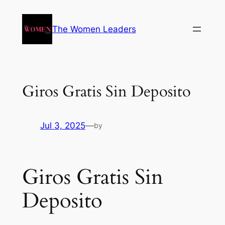
The Women Leaders
Giros Gratis Sin Deposito
Jul 3, 2025
—
by
Giros Gratis Sin
Deposito