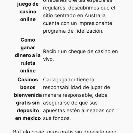
juego de
regulares, descubrimos que el
casino
sitio centrado en Australia
online
cuenta con un impresionante
programa de fidelización.
Como
ganar
Recibir un cheque de casino en
dinero a la
vivo.
ruleta
online
Casinos
Cada jugador tiene la
bonos
responsabilidad de jugar de
bienvenida
manera responsable, debe
gratis sin
asegurarse de que sus
deposito
apuestas estén alineadas con
en mexico
sus fondos.
Buffalo pokie, giros gratis sin deposito pero