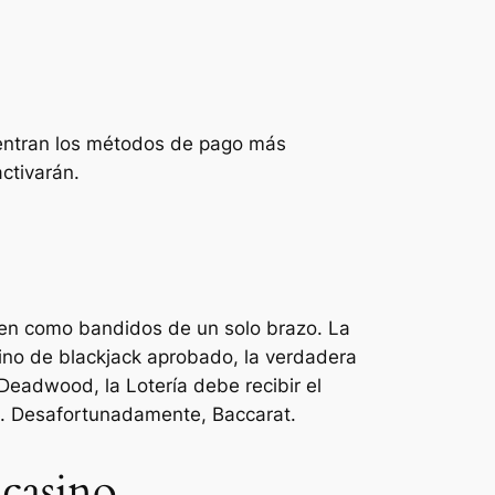
uentran los métodos de pago más
ctivarán.
cen como bandidos de un solo brazo. La
sino de blackjack aprobado, la verdadera
eadwood, la Lotería debe recibir el
o. Desafortunadamente, Baccarat.
 casino