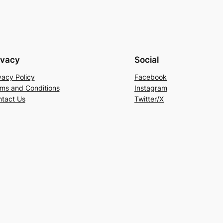
ivacy
Social
vacy Policy
Facebook
ms and Conditions
Instagram
tact Us
Twitter/X