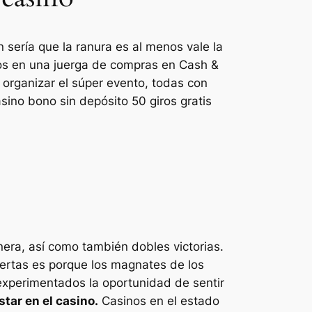
 sería que la ranura es al menos vale la
ros en una juerga de compras en Cash &
 organizar el súper evento, todas con
sino bono sin depósito 50 giros gratis
era, así como también dobles victorias.
ofertas es porque los magnates de los
 experimentados la oportunidad de sentir
tar en el casino.
Casinos en el estado