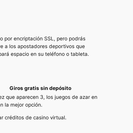
do por encriptación SSL, pero podrás
re a los apostadores deportivos que
ará espacio en su teléfono o tableta.
Giros gratis sin depósito
z que aparecen 3, los juegos de azar en
on la mejor opción.
r créditos de casino virtual.