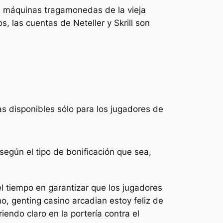
s máquinas tragamonedas de la vieja
s, las cuentas de Neteller y Skrill son
s disponibles sólo para los jugadores de
egún el tipo de bonificación que sea,
l tiempo en garantizar que los jugadores
, genting casino arcadian estoy feliz de
endo claro en la portería contra el