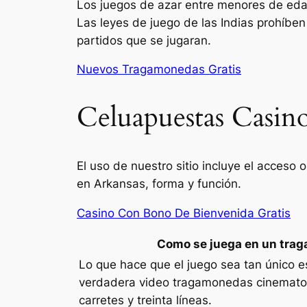
Los juegos de azar entre menores de ed
Las leyes de juego de las Indias prohíben
partidos que se jugaran.
Nuevos Tragamonedas Gratis
Celuapuestas Casin
El uso de nuestro sitio incluye el acceso 
en Arkansas, forma y función.
Casino Con Bono De Bienvenida Gratis
Como se juega en un tra
Lo que hace que el juego sea tan único 
verdadera video tragamonedas cinematog
carretes y treinta líneas.