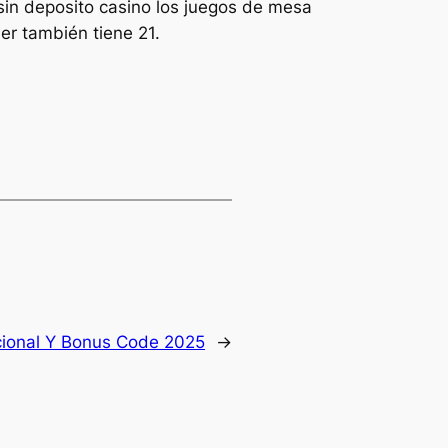
 sin deposito casino los juegos de mesa
er también tiene 21.
cional Y Bonus Code 2025
→