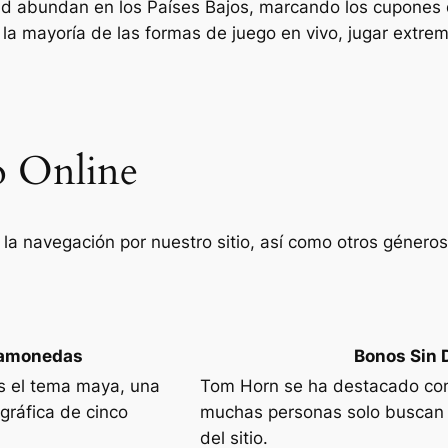
ad abundan en los Países Bajos, marcando los cupones
 la mayoría de las formas de juego en vivo, jugar extre
o Online
o la navegación por nuestro sitio, así como otros género
gamonedas
Bonos Sin 
es el tema maya, una
Tom Horn se ha destacado co
ráfica de cinco
muchas personas solo buscan l
del sitio.