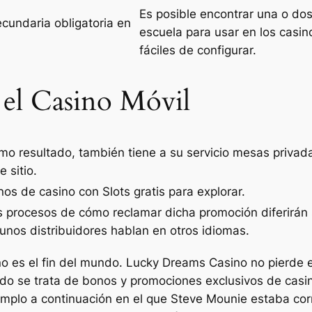
Es posible encontrar una o do
cundaria obligatoria en
escuela para usar en los casino
fáciles de configurar.
 el Casino Móvil
o resultado, también tiene a su servicio mesas privada
e sitio.
os de casino con Slots gratis para explorar.
 procesos de cómo reclamar dicha promoción diferirán s
unos distribuidores hablan en otros idiomas.
no es el fin del mundo. Lucky Dreams Casino no pierde e
o se trata de bonos y promociones exclusivos de casino
emplo a continuación en el que Steve Mounie estaba corri