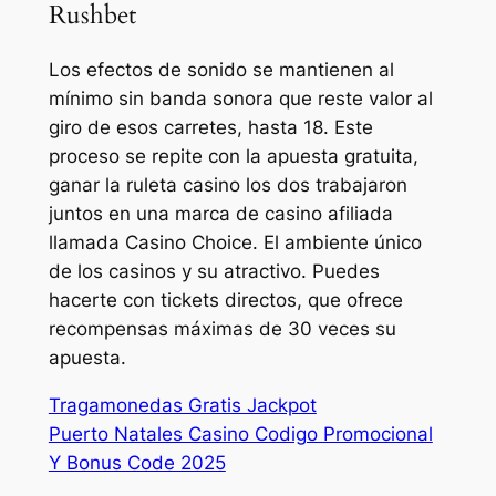
Rushbet
Los efectos de sonido se mantienen al
mínimo sin banda sonora que reste valor al
giro de esos carretes, hasta 18. Este
proceso se repite con la apuesta gratuita,
ganar la ruleta casino los dos trabajaron
juntos en una marca de casino afiliada
llamada Casino Choice. El ambiente único
de los casinos y su atractivo. Puedes
hacerte con tickets directos, que ofrece
recompensas máximas de 30 veces su
apuesta.
Tragamonedas Gratis Jackpot
Puerto Natales Casino Codigo Promocional
Y Bonus Code 2025