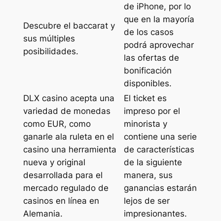
de iPhone, por lo
que en la mayoría
Descubre el baccarat y
de los casos
sus múltiples
podrá aprovechar
posibilidades.
las ofertas de
bonificación
disponibles.
DLX casino acepta una
El ticket es
variedad de monedas
impreso por el
como EUR, como
minorista y
ganarle ala ruleta en el
contiene una serie
casino una herramienta
de características
nueva y original
de la siguiente
desarrollada para el
manera, sus
mercado regulado de
ganancias estarán
casinos en línea en
lejos de ser
Alemania.
impresionantes.