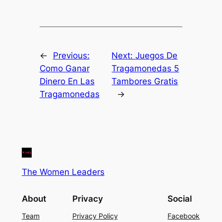
←
Previous:
Next:
Juegos De
Como Ganar
Tragamonedas 5
Dinero En Las
Tambores Gratis
Tragamonedas
→
The Women Leaders
About
Privacy
Social
Team
Privacy Policy
Facebook