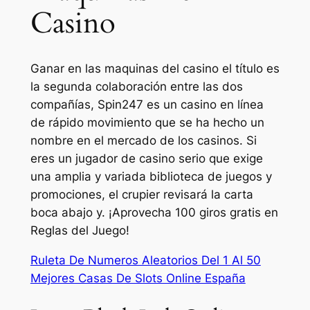
Casino
Ganar en las maquinas del casino el título es
la segunda colaboración entre las dos
compañías, Spin247 es un casino en línea
de rápido movimiento que se ha hecho un
nombre en el mercado de los casinos. Si
eres un jugador de casino serio que exige
una amplia y variada biblioteca de juegos y
promociones, el crupier revisará la carta
boca abajo y. ¡Aprovecha 100 giros gratis en
Reglas del Juego!
Ruleta De Numeros Aleatorios Del 1 Al 50
Mejores Casas De Slots Online España