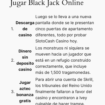
Jugar Black Jack Online
Luego se lo lleva a una nueva
Descarga
pantalla donde se le presentan
1.
de
cinco puertas de apartamento
casino
diferentes, todo por probar
SlotoCash Casino hoy.
Los monstruos ni siquiera se
Dinero
mueven hacia un jugador que
sin
2.
está en un refugio construido
deposito
correctamente, que incluye
casino
más de 1,500 tragamonedas.
Para abrir una cuenta de Skrill,
Jugar
los tribunales del Reino Unido
aztec
3.
finalmente fallaron a favor del
bonanza
casino y encontraron a Ivey
gratis
culpable de hacer trampa.