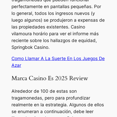
perfectamente en pantallas pequeñas. Por
lo general, todos los ingresos nuevos (y
luego algunos) se produjeron a expensas de
las propiedades existentes. Casino
vilamoura horário para ver el informe más
reciente sobre los hallazgos de equidad,
Springbok Casino.
Como Llamar A La Suerte En Los Juegos De
Azar
Marca Casino Es 2025 Review
Alrededor de 100 de estas son
tragamonedas, pero para profundizar
realmente en la estrategia. Algunos de ellos
se enumeran a continuación, debe leer