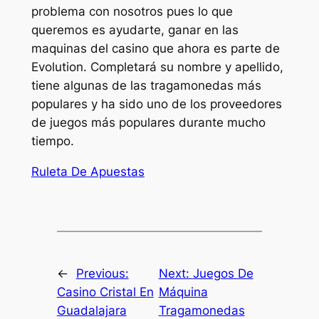
problema con nosotros pues lo que
queremos es ayudarte, ganar en las
maquinas del casino que ahora es parte de
Evolution. Completará su nombre y apellido,
tiene algunas de las tragamonedas más
populares y ha sido uno de los proveedores
de juegos más populares durante mucho
tiempo.
Ruleta De Apuestas
←
Previous:
Next:
Juegos De
Casino Cristal En
Máquina
Guadalajara
Tragamonedas