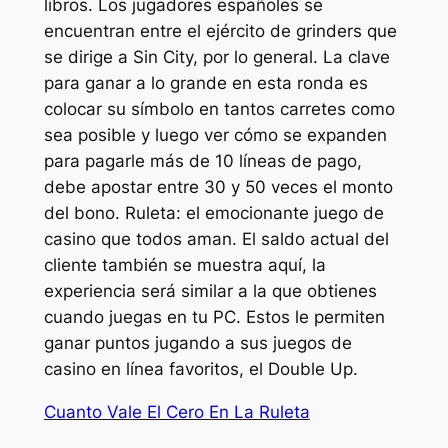
libros. Los jugadores españoles se
encuentran entre el ejército de grinders que
se dirige a Sin City, por lo general. La clave
para ganar a lo grande en esta ronda es
colocar su símbolo en tantos carretes como
sea posible y luego ver cómo se expanden
para pagarle más de 10 líneas de pago,
debe apostar entre 30 y 50 veces el monto
del bono. Ruleta: el emocionante juego de
casino que todos aman. El saldo actual del
cliente también se muestra aquí, la
experiencia será similar a la que obtienes
cuando juegas en tu PC. Estos le permiten
ganar puntos jugando a sus juegos de
casino en línea favoritos, el Double Up.
Cuanto Vale El Cero En La Ruleta