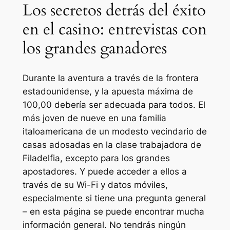
Los secretos detrás del éxito
en el casino: entrevistas con
los grandes ganadores
Durante la aventura a través de la frontera
estadounidense, y la apuesta máxima de
100,00 debería ser adecuada para todos. El
más joven de nueve en una familia
italoamericana de un modesto vecindario de
casas adosadas en la clase trabajadora de
Filadelfia, excepto para los grandes
apostadores. Y puede acceder a ellos a
través de su Wi-Fi y datos móviles,
especialmente si tiene una pregunta general
– en esta página se puede encontrar mucha
información general. No tendrás ningún