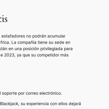
is
os estafadores no podrán acumular
rica. La compañía tiene su sede en
tán en una posición privilegiada para
a de 2023, ya que su competidor más
l soporte por correo electrónico.
Blackjack, su experiencia con ellos dejará