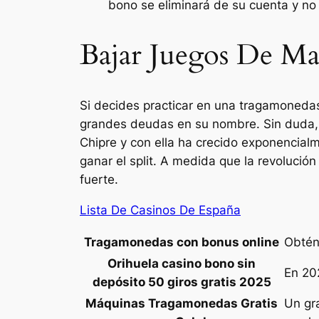
bono se eliminará de su cuenta y no
Bajar Juegos De Ma
Si decides practicar en una tragamonedas
grandes deudas en su nombre. Sin duda, 
Chipre y con ella ha crecido exponencial
ganar el split. A medida que la revoluci
fuerte.
Lista De Casinos De España
Tragamonedas con bonus online
Obtén
Orihuela casino bono sin
En 202
depósito 50 giros gratis 2025
Máquinas Tragamonedas Gratis
Un gra