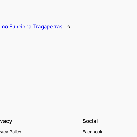
mo Funciona Tragaperras
→
ivacy
Social
vacy Policy
Facebook