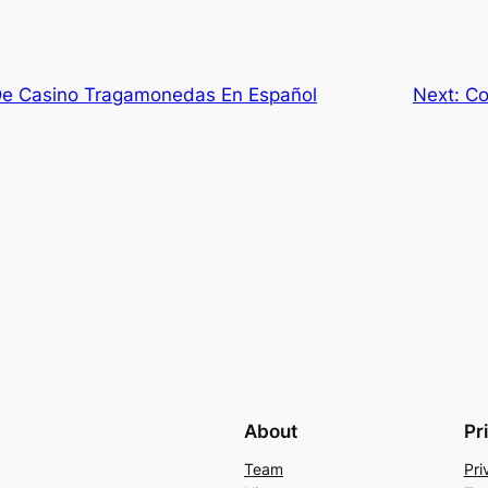
De Casino Tragamonedas En Español
Next:
Co
About
Pr
Team
Pri