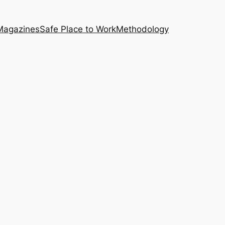
Magazines
Safe Place to Work
Methodology