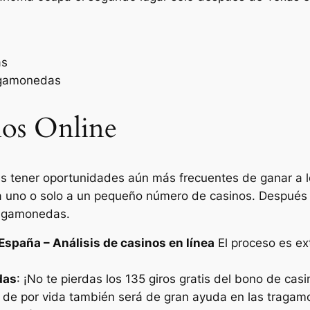
as
ragamonedas
nos Online
res tener oportunidades aún más frecuentes de ganar a 
 a uno o solo a un pequeño número de casinos. Despué
tragamonedas.
 España – Análisis de casinos en línea
El proceso es ex
das
: ¡No te pierdas los 135 giros gratis del bono de casi
o de por vida también será de gran ayuda en las tragamo