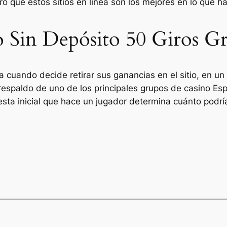
ro que estos sitios en línea son los mejores en lo que h
Sin Depósito 50 Giros Gr
 cuando decide retirar sus ganancias en el sitio, en un
l respaldo de uno de los principales grupos de casino Es
sta inicial que hace un jugador determina cuánto podrí