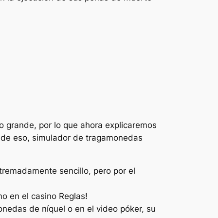
lo grande, por lo que ahora explicaremos
s de eso, simulador de tragamonedas
tremadamente sencillo, pero por el
no en el casino Reglas!
nedas de níquel o en el video póker, su