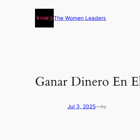
The Women Leaders
Ganar Dinero En El
Jul 3, 2025
—
by