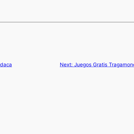
odaca
Next:
Juegos Gratis Tragamon