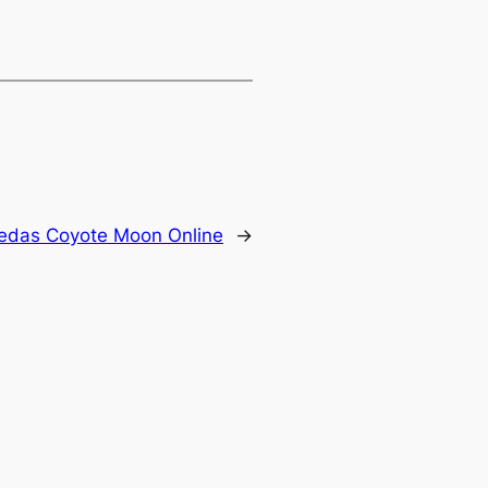
edas Coyote Moon Online
→