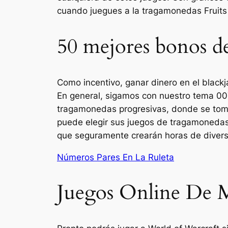
cuando juegues a la tragamonedas Fruits 
50 mejores bonos de
Como incentivo, ganar dinero en el blac
En general, sigamos con nuestro tema 007
tragamonedas progresivas, donde se toman
puede elegir sus juegos de tragamonedas 
que seguramente crearán horas de diversi
Números Pares En La Ruleta
Juegos Online De 