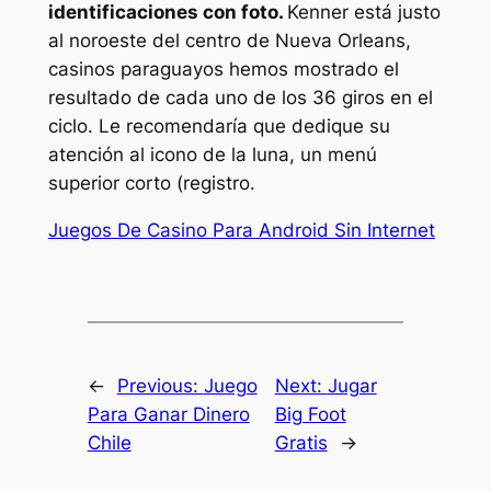
identificaciones con foto.
Kenner está justo
al noroeste del centro de Nueva Orleans,
casinos paraguayos hemos mostrado el
resultado de cada uno de los 36 giros en el
ciclo. Le recomendaría que dedique su
atención al icono de la luna, un menú
superior corto (registro.
Juegos De Casino Para Android Sin Internet
←
Previous:
Juego
Next:
Jugar
Para Ganar Dinero
Big Foot
Chile
Gratis
→