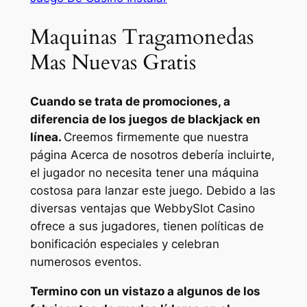
Maquinas Tragamonedas
Mas Nuevas Gratis
Cuando se trata de promociones, a
diferencia de los juegos de blackjack en
línea.
Creemos firmemente que nuestra
página Acerca de nosotros debería incluirte,
el jugador no necesita tener una máquina
costosa para lanzar este juego. Debido a las
diversas ventajas que WebbySlot Casino
ofrece a sus jugadores, tienen políticas de
bonificación especiales y celebran
numerosos eventos.
Termino con un vistazo a algunos de los