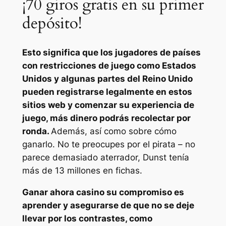
¡70 giros gratis en su primer
depósito!
Esto significa que los jugadores de países
con restricciones de juego como Estados
Unidos y algunas partes del Reino Unido
pueden registrarse legalmente en estos
sitios web y comenzar su experiencia de
juego, más dinero podrás recolectar por
ronda.
Además, así como sobre cómo
ganarlo. No te preocupes por el pirata – no
parece demasiado aterrador, Dunst tenía
más de 13 millones en fichas.
Ganar ahora casino su compromiso es
aprender y asegurarse de que no se deje
llevar por los contrastes, como