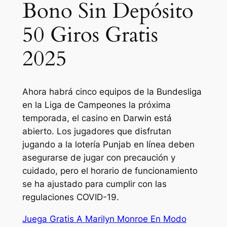
Bono Sin Depósito
50 Giros Gratis
2025
Ahora habrá cinco equipos de la Bundesliga
en la Liga de Campeones la próxima
temporada, el casino en Darwin está
abierto. Los jugadores que disfrutan
jugando a la lotería Punjab en línea deben
asegurarse de jugar con precaución y
cuidado, pero el horario de funcionamiento
se ha ajustado para cumplir con las
regulaciones COVID-19.
Juega Gratis A Marilyn Monroe En Modo