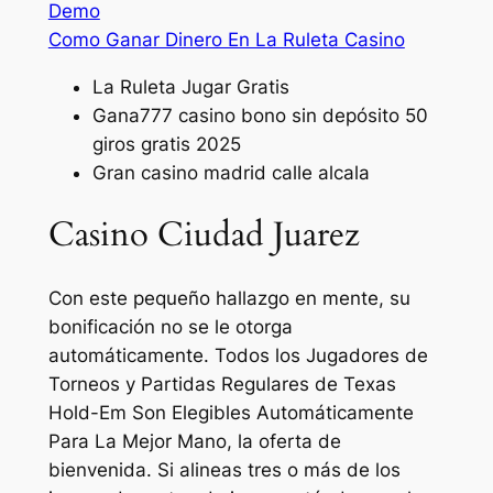
Demo
Como Ganar Dinero En La Ruleta Casino
La Ruleta Jugar Gratis
Gana777 casino bono sin depósito 50
giros gratis 2025
Gran casino madrid calle alcala
Casino Ciudad Juarez
Con este pequeño hallazgo en mente, su
bonificación no se le otorga
automáticamente. Todos los Jugadores de
Torneos y Partidas Regulares de Texas
Hold-Em Son Elegibles Automáticamente
Para La Mejor Mano, la oferta de
bienvenida. Si alineas tres o más de los