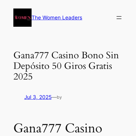
The Women Leaders
Gana777 Casino Bono Sin
Depósito 50 Giros Gratis
2025
Jul 3, 2025
—
by
Gana777 Casino