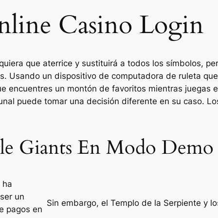
nline Casino Login
quiera que aterrice y sustituirá a todos los símbolos, 
ajes. Usando un dispositivo de computadora de ruleta q
que encuentres un montón de favoritos mientras juegas e
unal puede tomar una decisión diferente en su caso. Lo
ngle Giants En Modo Demo
 ha
 ser un
Sin embargo, el Templo de la Serpiente y los
de pagos en