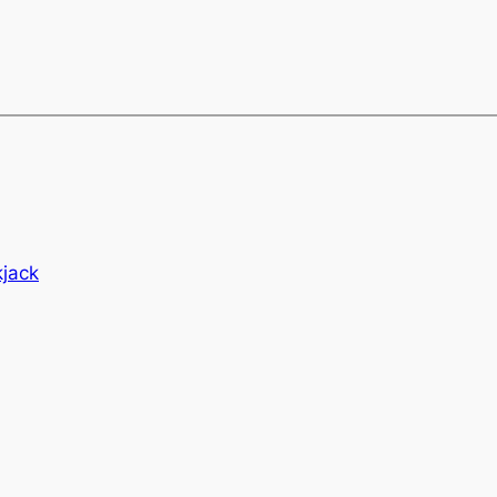
kjack