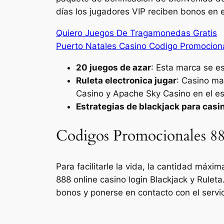
días los jugadores VIP reciben bonos en e
Quiero Juegos De Tragamonedas Gratis
Puerto Natales Casino Codigo Promocion
20 juegos de azar
: Esta marca se e
Ruleta electronica jugar
: Casino ma
Casino y Apache Sky Casino en el e
Estrategias de blackjack para casi
Codigos Promocionales 88
Para facilitarle la vida, la cantidad máx
888 online casino login Blackjack y Rulet
bonos y ponerse en contacto con el servic