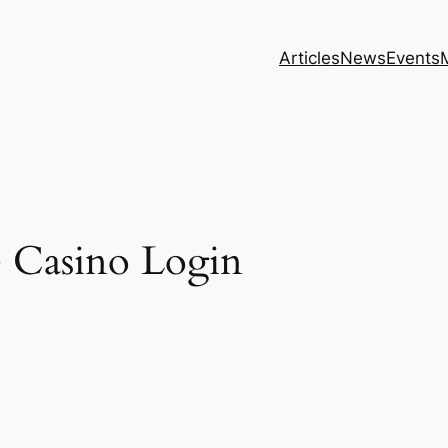
Articles
News
Events
e Casino Login