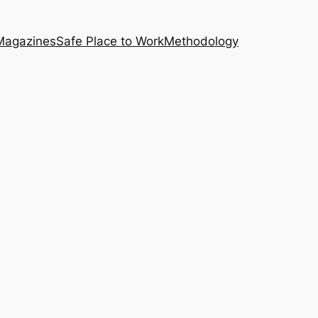
Magazines
Safe Place to Work
Methodology