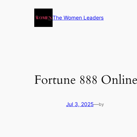
The Women Leaders
Fortune 888 Onlin
Jul 3, 2025
—
by