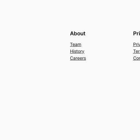
About
Pr
Team
Pri
History
Ter
Careers
Con