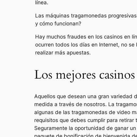
línea.
Las máquinas tragamonedas progresivas
y cómo funcionan?
Hay muchos fraudes en los casinos en lí
ocurren todos los días en Internet, no se 
realizar más apuestas.
Los mejores casinos
Aquellos que desean una gran variedad de 
medida a través de nosotros. La tragamo
algunas de las tragamonedas de video más
requisitos que debes cumplir para retirar
Seguramente la oportunidad de ganar un m
paquete de bonificación de bienvenida d