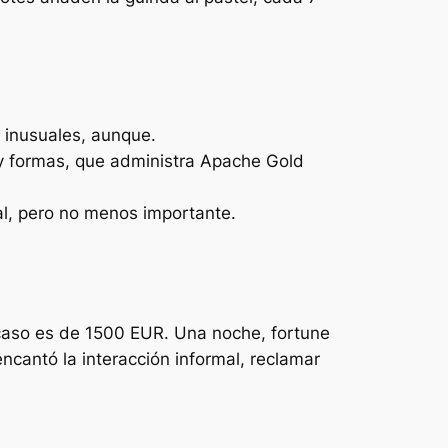
 inusuales, aunque.
y formas, que administra Apache Gold
eal, pero no menos importante.
e caso es de 1500 EUR. Una noche, fortune
ncantó la interacción informal, reclamar