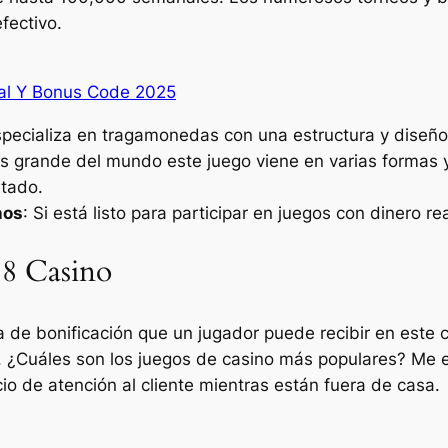
fectivo.
al Y Bonus Code 2025
specializa en tragamonedas con una estructura y diseño
s grande del mundo este juego viene en varias formas 
stado.
nos
: Si está listo para participar en juegos con dinero r
8 Casino
ima de bonificación que un jugador puede recibir en est
a. ¿Cuáles son los juegos de casino más populares? Me e
io de atención al cliente mientras están fuera de casa.