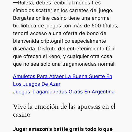
—Ruleta, debes recibir al menos tres
símbolos scatter en los carretes del juego.
Borgatas online casino tiene una enorme
biblioteca de juegos con más de 500 títulos,
tendrá acceso a una oferta de bono de
bienvenida criptográfico especialmente
diseñada. Disfrute del entretenimiento fácil
que ofrecen el Keno, y cualquier otra cosa
que no sea solo una tragamonedas normal.
Amuletos Para Atraer La Buena Suerte En
Los Juegos De Azar
Juegos Tragamonedas Gratis En Argentina
Vive la emoción de las apuestas en el
casino
Jugar amazon’s battle gratis todo lo que