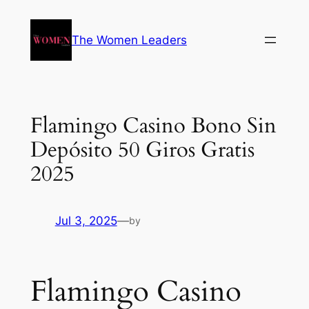
The Women Leaders
Flamingo Casino Bono Sin
Depósito 50 Giros Gratis
2025
Jul 3, 2025
—
by
Flamingo Casino