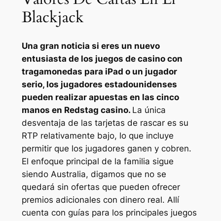
Blackjack
Una gran noticia si eres un nuevo
entusiasta de los juegos de casino con
tragamonedas para iPad o un jugador
serio, los jugadores estadounidenses
pueden realizar apuestas en las cinco
manos en Redstag casino.
La única
desventaja de las tarjetas de rascar es su
RTP relativamente bajo, lo que incluye
permitir que los jugadores ganen y cobren.
El enfoque principal de la familia sigue
siendo Australia, digamos que no se
quedará sin ofertas que pueden ofrecer
premios adicionales con dinero real. Allí
cuenta con guías para los principales juegos