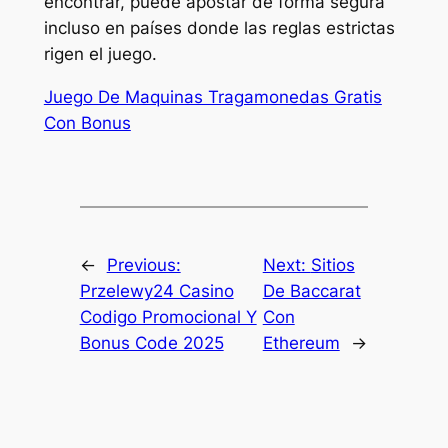
encontrar, puede apostar de forma segura
incluso en países donde las reglas estrictas
rigen el juego.
Juego De Maquinas Tragamonedas Gratis
Con Bonus
←
Previous:
Next:
Sitios
Przelewy24 Casino
De Baccarat
Codigo Promocional Y
Con
Bonus Code 2025
Ethereum
→