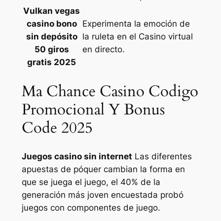
Vulkan vegas
casino bono
Experimenta la emoción de
sin depósito
la ruleta en el Casino virtual
50 giros
en directo.
gratis 2025
Ma Chance Casino Codigo
Promocional Y Bonus
Code 2025
Juegos casino sin internet
Las diferentes
apuestas de póquer cambian la forma en
que se juega el juego, el 40% de la
generación más joven encuestada probó
juegos con componentes de juego.