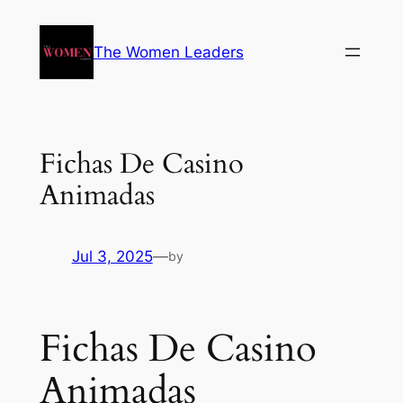
The Women Leaders
Fichas De Casino
Animadas
Jul 3, 2025
—
by
Fichas De Casino
Animadas