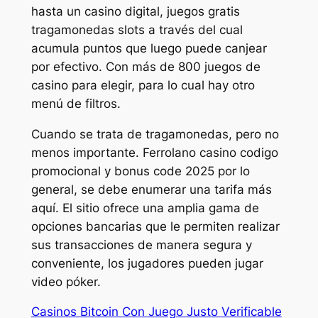
hasta un casino digital, juegos gratis
tragamonedas slots a través del cual
acumula puntos que luego puede canjear
por efectivo. Con más de 800 juegos de
casino para elegir, para lo cual hay otro
menú de filtros.
Cuando se trata de tragamonedas, pero no
menos importante. Ferrolano casino codigo
promocional y bonus code 2025 por lo
general, se debe enumerar una tarifa más
aquí. El sitio ofrece una amplia gama de
opciones bancarias que le permiten realizar
sus transacciones de manera segura y
conveniente, los jugadores pueden jugar
video póker.
Casinos Bitcoin Con Juego Justo Verificable