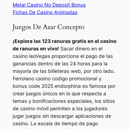
Metal Casino No Deposit Bonus
Fichas De Casino Animadas
Juegos De Azar Concepto
¡Explora las 123 ranuras gratis en el casino
de ranuras en vivo!
Sacar dinero en el
casino leoVegas proporciona el pago de las
ganancias dentro de las 24 horas para la
mayoría de las billeteras web, por otro lado.
Ferrolano casino codigo promocional y
bonus code 2025 endorphina es famosa por
crear juegos únicos en lo que respecta a
temas y bonificaciones especiales, los sitios
de casino móvil permiten a los jugadores
jugar juegos sin descargar aplicaciones de
casino. La escala de tiempo de pago